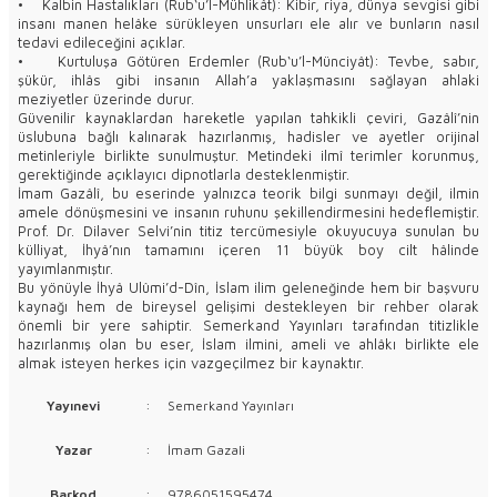
• Kalbin Hastalıkları (Rub‘u’l-Mühlikât): Kibir, riya, dünya sevgisi gibi
insanı manen helâke sürükleyen unsurları ele alır ve bunların nasıl
tedavi edileceğini açıklar.
• Kurtuluşa Götüren Erdemler (Rub‘u’l-Münciyât): Tevbe, sabır,
şükür, ihlâs gibi insanın Allah’a yaklaşmasını sağlayan ahlaki
meziyetler üzerinde durur.
Güvenilir kaynaklardan hareketle yapılan tahkikli çeviri, Gazâlî’nin
üslubuna bağlı kalınarak hazırlanmış, hadisler ve ayetler orijinal
metinleriyle birlikte sunulmuştur. Metindeki ilmî terimler korunmuş,
gerektiğinde açıklayıcı dipnotlarla desteklenmiştir.
İmam Gazâlî, bu eserinde yalnızca teorik bilgi sunmayı değil, ilmin
amele dönüşmesini ve insanın ruhunu şekillendirmesini hedeflemiştir.
Prof. Dr. Dilaver Selvi’nin titiz tercümesiyle okuyucuya sunulan bu
külliyat, İhyâ’nın tamamını içeren 11 büyük boy cilt hâlinde
yayımlanmıştır.
Bu yönüyle İhyâ Ulûmi’d-Dîn, İslam ilim geleneğinde hem bir başvuru
kaynağı hem de bireysel gelişimi destekleyen bir rehber olarak
önemli bir yere sahiptir. Semerkand Yayınları tarafından titizlikle
hazırlanmış olan bu eser, İslam ilmini, ameli ve ahlâkı birlikte ele
almak isteyen herkes için vazgeçilmez bir kaynaktır.
Yayınevi
:
Semerkand Yayınları
Yazar
:
İmam Gazali
Barkod
:
9786051595474