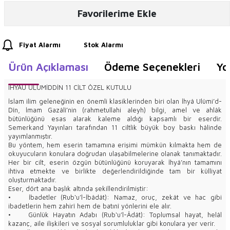
Favorilerime Ekle
Fiyat Alarmı
Stok Alarmı
Ürün Açıklaması
Ödeme Seçenekleri
Yo
İHYAU ULUMİDDİN 11 CİLT ÖZEL KUTULU
İslam ilim geleneğinin en önemli klasiklerinden biri olan İhyâ Ulûmi’d-
Dîn, İmam Gazâlî’nin (rahmetullahi aleyh) bilgi, amel ve ahlâk
bütünlüğünü esas alarak kaleme aldığı kapsamlı bir eserdir.
Semerkand Yayınları tarafından 11 ciltlik büyük boy baskı hâlinde
yayımlanmıştır.
Bu yöntem, hem eserin tamamına erişimi mümkün kılmakta hem de
okuyucuların konulara doğrudan ulaşabilmelerine olanak tanımaktadır.
Her bir cilt, eserin özgün bütünlüğünü koruyarak İhyâ’nın tamamını
ihtiva etmekte ve birlikte değerlendirildiğinde tam bir külliyat
oluşturmaktadır.
Eser, dört ana başlık altında şekillendirilmiştir:
• İbadetler (Rub‘u’l-İbâdât): Namaz, oruç, zekât ve hac gibi
ibadetlerin hem zahirî hem de batınî yönlerini ele alır.
• Günlük Hayatın Adabı (Rub‘u’l-Âdât): Toplumsal hayat, helâl
kazanç, aile ilişkileri ve sosyal sorumluluklar gibi konulara yer verir.