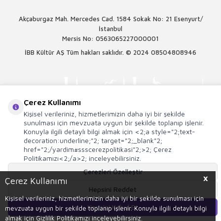
Akçaburgaz Mah. Mercedes Cad. 1584 Sokak No: 21 Esenyurt/
İstanbul
Mersis No: 0563065227000001
İBB Kültür AŞ Tüm hakları saklıdır. © 2024
08504808946
Çerez Kullanımı
Kişisel verileriniz, hizmetlerimizin daha iyi bir şekilde
sunulması için mevzuata uygun bir şekilde toplanıp işlenir.
Konuyla ilgili detaylı bilgi almak için <2;a style="2;text-
decoration:underline;"2; target="2;_blank"2;
href="2;/yardim#ssscerezpolitikasi"2;>2; Çerez
Politikamızı<2;/a>2; inceleyebilirsiniz.
Çerezleri Özelleştir
X
Çerez Kullanımı
T
-Soft
E-Ticaret
Sistemleriyle Hazırlanmıştır.
Hepsini Reddet
Kişisel verileriniz, hizmetlerimizin daha iyi bir şekilde sunulması için
Hepsini Kabul Et
mevzuata uygun bir şekilde toplanıp işlenir. Konuyla ilgili detaylı bilgi
Sepete Ekle
almak için Gizlilik Politikamızı inceleyebilirsiniz.