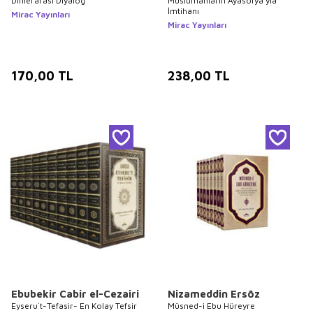
Dinlerarası Diyalog
Müslümanların Ayasofya’yla
İmtihanı
Mirac Yayınları
Mirac Yayınları
170,00
TL
238,00
TL
Ebubekir Cabir el-Cezairi
Nizameddin Ersöz
Eyseru`t-Tefasir- En Kolay Tefsir
Müsned-i Ebu Hüreyre