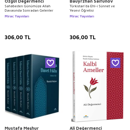
Özgül Değermenci
Bauyrzhan Saifunov
Sahâbeden Günümüze Allah
Türkistan’da Ehl-i Sünnet ve
Davasında Sonradan Gelenler
Yesevi Öğretisi
Mirac Yayınları
Mirac Yayınları
306,00
TL
306,00
TL
Mustafa Meşhur
Ali Değermenci