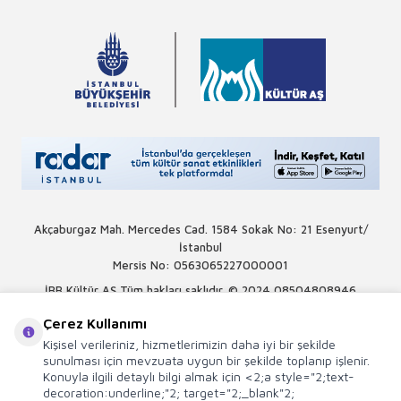
Akçaburgaz Mah. Mercedes Cad. 1584 Sokak No: 21 Esenyurt/
İstanbul
Mersis No: 0563065227000001
İBB Kültür AŞ Tüm hakları saklıdır. © 2024
08504808946
Çerez Kullanımı
Kişisel verileriniz, hizmetlerimizin daha iyi bir şekilde
sunulması için mevzuata uygun bir şekilde toplanıp işlenir.
Konuyla ilgili detaylı bilgi almak için <2;a style="2;text-
decoration:underline;"2; target="2;_blank"2;