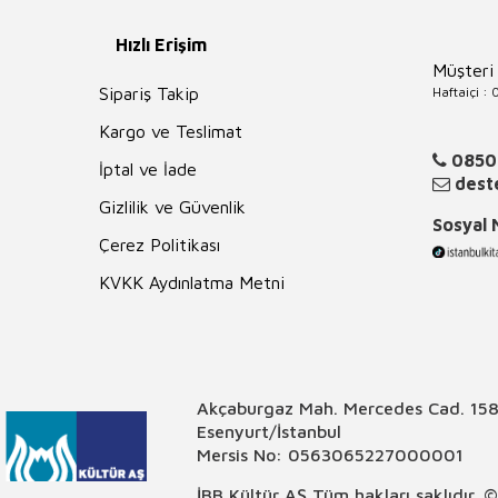
Hızlı Erişim
Müşteri
Haftaiçi :
Sipariş Takip
Kargo ve Teslimat
0850
İptal ve İade
deste
Gizlilik ve Güvenlik
Sosyal
Çerez Politikası
KVKK Aydınlatma Metni
Akçaburgaz Mah. Mercedes Cad. 158
Esenyurt/İstanbul
Mersis No: 0563065227000001
İBB Kültür AŞ Tüm hakları saklıdır. 