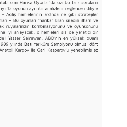
itabı olan Harika Oyunlar’da sizi bu tarz soruların
 12 oyunun ayrıntılı analizlerini eğlenceli diliyle
 Açılış hamlelerinin ardında ne gibi stratejiler
rı - Bu oyunları "harika" kılan sıradışı ilham ve
yacak rüyalarınızın kombinasyonunu ve oyunsonunu
a iyi anlayacak, o hamleleri siz de yaratıcı bir
zde! Yasser Seirawan, ABD’nin en yüksek puanlı
1989 yılında Batı Yarıküre Şampiyonu olmuş, dört
natoli Karpov ile Gari Kasparov’u yenebilmiş az