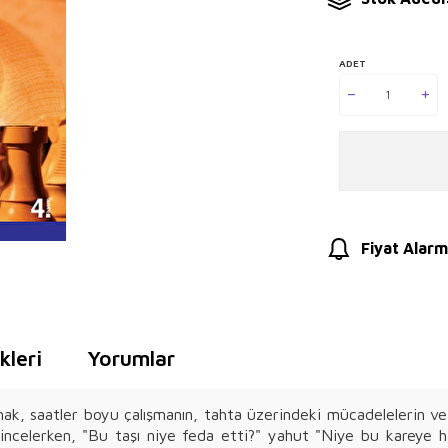
ADET
Fiyat Alarm
leri
Yorumlar
k, saatler boyu çalışmanın, tahta üzerindeki mücadelelerin ve ço
incelerken, "Bu taşı niye feda etti?" yahut "Niye bu kareye 