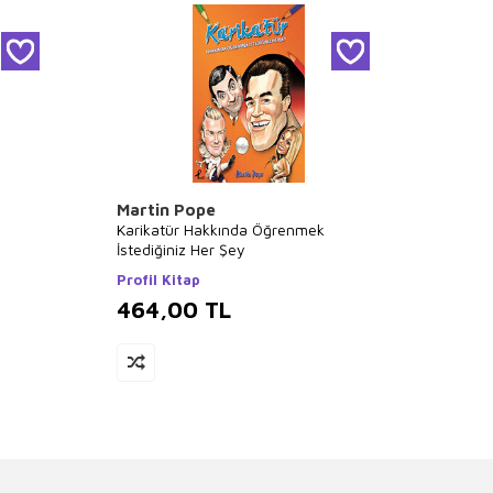
Martin Pope
M. Ali
Karikatür Hakkında Öğrenmek
Fıkrala
İstediğiniz Her Şey
İtalik
Profil Kitap
464,00
TL
450