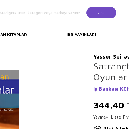
Ara
KAN KITAPLAR
İBB YAYINLARI
Yasser Seir
Satranç
Oyunlar
İş Bankası Kül
344,40
Yayınevi Liste Fiy
Stok Adedi