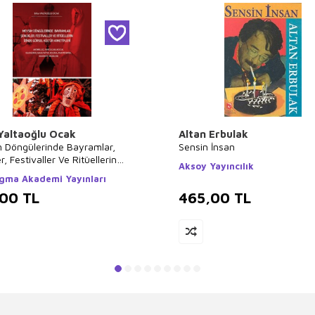
 Yaltaoğlu Ocak
Altan Erbulak
 Döngülerinde Bayramlar,
Sensin İnsan
r, Festivaller Ve Ritüellerin
Aksoy Yayıncılık
Görsel Kültür Arketipleri
gma Akademi Yayınları
,00
TL
465,00
TL