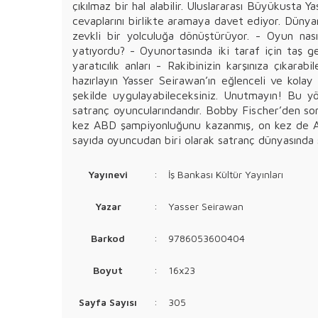
çıkılmaz bir hal alabilir. Uluslararası Büyükusta 
cevaplarını birlikte aramaya davet ediyor. Dünyanı
zevkli bir yolculuğa dönüştürüyor. - Oyun nasıl
yatıyordu? - Oyunortasında iki taraf için taş ge
yaratıcılık anları - Rakibinizin karşınıza çıka
hazırlayın Yasser Seirawan’ın eğlenceli ve kola
şekilde uygulayabileceksiniz. Unutmayın! Bu y
satranç oyuncularındandır. Bobby Fischer’den so
kez ABD şampiyonluğunu kazanmış, on kez de ABD
sayıda oyuncudan biri olarak satranç dünyasında s
Yayınevi
:
İş Bankası Kültür Yayınları
Yazar
:
Yasser Seirawan
Barkod
:
9786053600404
Boyut
:
16x23
Sayfa Sayısı
:
305