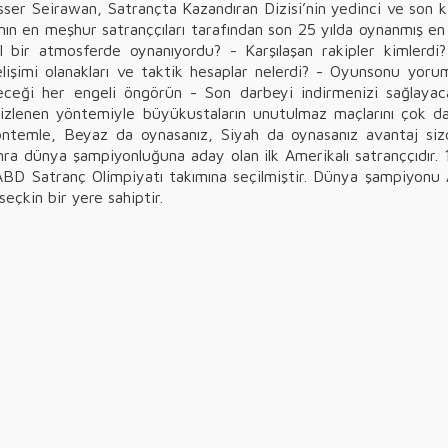
Yasser Seirawan, Satrançta Kazandıran Dizisi’nin yedinci ve son k
n en meşhur satranççıları tarafından son 25 yılda oynanmış en iyi
 bir atmosferde oynanıyordu? - Karşılaşan rakipler kimlerdi? -
lişimi olanakları ve taktik hesaplar nelerdi? - Oyunsonu yorumla
rabileceği her engeli öngörün - Son darbeyi indirmenizi sağla
y izlenen yöntemiyle büyükustaların unutulmaz maçlarını çok dah
öntemle, Beyaz da oynasanız, Siyah da oynasanız avantaj si
nra dünya şampiyonluğuna aday olan ilk Amerikalı satranççıdır. 
 Satranç Olimpiyatı takımına seçilmiştir. Dünya şampiyonu A
eçkin bir yere sahiptir.