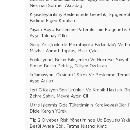
Neslihan Sürmeli Akçadağ
Kişiselleştirilmiş Beslenmede Genetik, Epigenet
Fadime Figen Karahan
Yaşam Boyu Beslenme Paternlerinin Epigenetik Ha
Ayşe Tolunay Oflu
Genç Yetişkinlerde Mikrobiyota Farkındalığı Ve P
Mazhar Ahmet Toptaş, Biriz Çakır
Fonksiyonel Besin Bileşenleri Ve Hücresel Sinyal 
Emine Boran Pektaş, Gülşen Özduran
İnflamasyon, Oksidatif Stres Ve Beslenme Temell
Ayşe Arslan
İleri Glikasyon Son Ürünleri Ve Kronik Hastalık Ri
Zehra Şahin, Mevra Aydın Çil
Ultra İşlenmiş Gıda Tüketiminin Kardiyovasküler 
Dicle Kargın Yürek
Tip 2 Diyabet Risk Yönetiminde Üç Boyutlu Yaklaş
Betül Avara Gök, Fatma Nişancı Kılınç