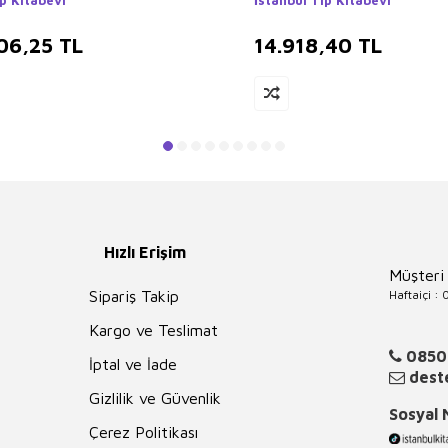
p Kitabevi
İstanbul Tıp Kitabevi
06,25
TL
14.918,40
TL
Hızlı Erişim
Müşteri
Haftaiçi :
Sipariş Takip
Kargo ve Teslimat
0850
İptal ve İade
deste
Gizlilik ve Güvenlik
Sosyal
Çerez Politikası