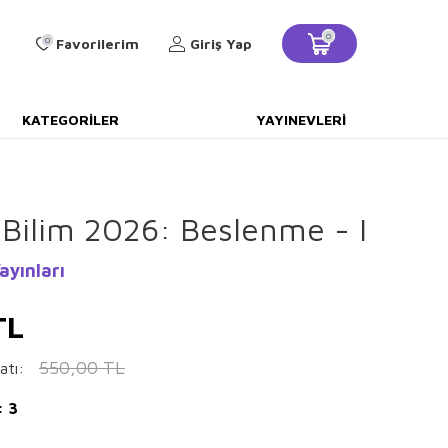
0
0
Favorilerim
Giriş Yap
KATEGORILER
YAYINEVLERI
 Bilim 2026: Beslenme - I
ayınları
TL
550,00
TL
atı:
: 3