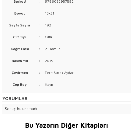
Barkod
:
9786052957592
Boyut
:
13x21
Sayfa Sayısı
:
192
Cilt Tipi
:
Ciltli
Kağıt Cinsi
:
2. Hamur
Basım Yılı
:
2019
Çevirmen
:
Ferit Burak Aydar
Cep Boy
:
Hayır
YORUMLAR
Sonuç bulunamadı.
Bu Yazarın Diğer Kitapları