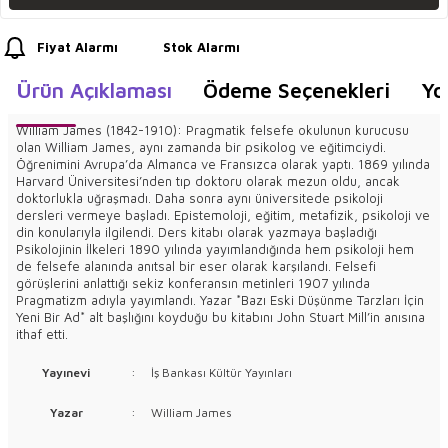
Fiyat Alarmı
Stok Alarmı
Ürün Açıklaması
Ödeme Seçenekleri
Yo
William James (1842-1910): Pragmatik felsefe okulunun kurucusu
olan William James, aynı zamanda bir psikolog ve eğitimciydi.
Öğrenimini Avrupa’da Almanca ve Fransızca olarak yaptı. 1869 yılında
Harvard Üniversitesi’nden tıp doktoru olarak mezun oldu, ancak
doktorlukla uğraşmadı. Daha sonra aynı üniversitede psikoloji
dersleri vermeye başladı. Epistemoloji, eğitim, metafizik, psikoloji ve
din konularıyla ilgilendi. Ders kitabı olarak yazmaya başladığı
Psikolojinin İlkeleri 1890 yılında yayımlandığında hem psikoloji hem
de felsefe alanında anıtsal bir eser olarak karşılandı. Felsefi
görüşlerini anlattığı sekiz konferansın metinleri 1907 yılında
Pragmatizm adıyla yayımlandı. Yazar *Bazı Eski Düşünme Tarzları İçin
Yeni Bir Ad* alt başlığını koyduğu bu kitabını John Stuart Mill’in anısına
ithaf etti.
Yayınevi
:
İş Bankası Kültür Yayınları
Yazar
:
William James