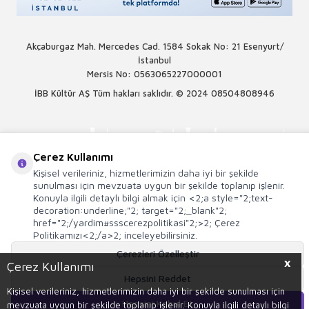
Akçaburgaz Mah. Mercedes Cad. 1584 Sokak No: 21 Esenyurt/
İstanbul
Mersis No: 0563065227000001
İBB Kültür AŞ Tüm hakları saklıdır. © 2024
08504808946
Çerez Kullanımı
Kişisel verileriniz, hizmetlerimizin daha iyi bir şekilde
sunulması için mevzuata uygun bir şekilde toplanıp işlenir.
Konuyla ilgili detaylı bilgi almak için <2;a style="2;text-
decoration:underline;"2; target="2;_blank"2;
href="2;/yardim#ssscerezpolitikasi"2;>2; Çerez
Politikamızı<2;/a>2; inceleyebilirsiniz.
Çerezleri Özelleştir
X
Çerez Kullanımı
Hepsini Reddet
T
-Soft
E-Ticaret
Sistemleriyle Hazırlanmıştır.
Kişisel verileriniz, hizmetlerimizin daha iyi bir şekilde sunulması için
Hepsini Kabul Et
mevzuata uygun bir şekilde toplanıp işlenir. Konuyla ilgili detaylı bilgi