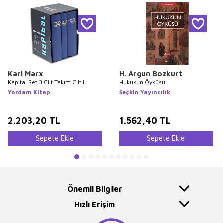
Karl Marx
H. Argun Bozkurt
Kapital Set 3 Cilt Takım Ciltli
Hukukun Öyküsü
Yordam Kitap
Seçkin Yayıncılık
2.203,20
TL
1.562,40
TL
Sepete Ekle
Sepete Ekle
Önemli Bilgiler
Hızlı Erişim