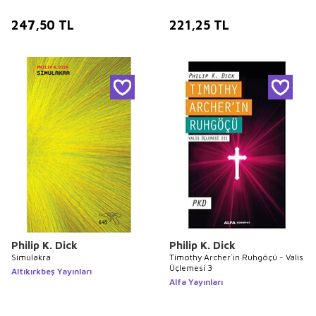
247,50
TL
221,25
TL
Philip K. Dick
Philip K. Dick
Simulakra
Timothy Archer`in Ruhgöçü - Valis
Üçlemesi 3
Altıkırkbeş Yayınları
Alfa Yayınları