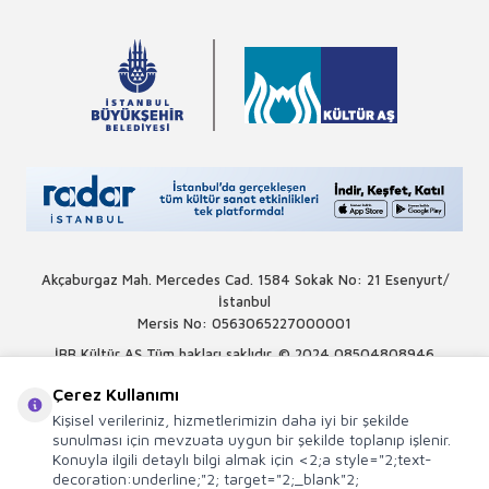
Akçaburgaz Mah. Mercedes Cad. 1584 Sokak No: 21 Esenyurt/
İstanbul
Mersis No: 0563065227000001
İBB Kültür AŞ Tüm hakları saklıdır. © 2024
08504808946
Çerez Kullanımı
Kişisel verileriniz, hizmetlerimizin daha iyi bir şekilde
sunulması için mevzuata uygun bir şekilde toplanıp işlenir.
Konuyla ilgili detaylı bilgi almak için <2;a style="2;text-
decoration:underline;"2; target="2;_blank"2;