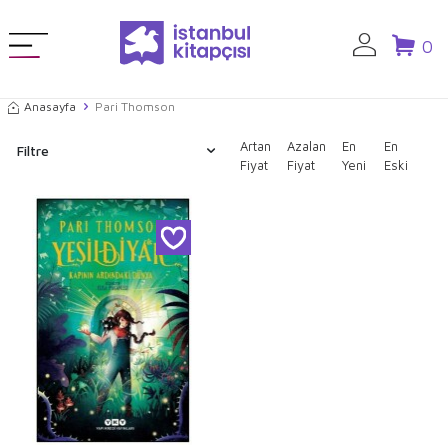
0
Anasayfa
Pari Thomson
Artan
Azalan
En
En
Filtre
Fiyat
Fiyat
Yeni
Eski