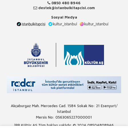
0850 480 8946
destek@istanbulkitapcisi.com
Sosyal Medya
Akçaburgaz Mah. Mercedes Cad. 1584 Sokak No: 21 Esenyurt/
İstanbul
Mersis No: 0563065227000001
İBB Kültür AŞ Tüm hakları saklıdır. © 2024
08504808946