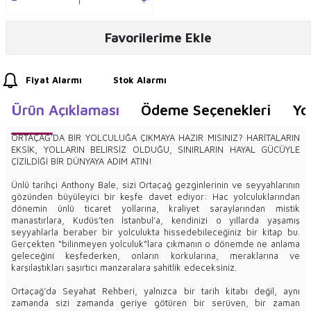
Favorilerime Ekle
Fiyat Alarmı
Stok Alarmı
Ürün Açıklaması
Ödeme Seçenekleri
Yo
ORTAÇAĞ’DA BİR YOLCULUĞA ÇIKMAYA HAZIR MISINIZ? HARİTALARIN
EKSİK, YOLLARIN BELİRSİZ OLDUĞU, SINIRLARIN HAYAL GÜCÜYLE
ÇİZİLDİĞİ BİR DÜNYAYA ADIM ATIN!
Ünlü tarihçi Anthony Bale, sizi Ortaçağ gezginlerinin ve seyyahlarının
gözünden büyüleyici bir keşfe davet ediyor: Hac yolculuklarından
dönemin ünlü ticaret yollarına, kraliyet saraylarından mistik
manastırlara, Kudüs’ten İstanbul’a, kendinizi o yıllarda yaşamış
seyyahlarla beraber bir yolculukta hissedebileceğiniz bir kitap bu.
Gerçekten “bilinmeyen yolculuk”lara çıkmanın o dönemde ne anlama
geleceğini keşfederken, onların korkularına, meraklarına ve
karşılaştıkları şaşırtıcı manzaralara şahitlik edeceksiniz.
Ortaçağ’da Seyahat Rehberi, yalnızca bir tarih kitabı değil, aynı
zamanda sizi zamanda geriye götüren bir serüven, bir zaman