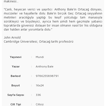
makinesi…
“Canlı, heyecan verici ve şaşırtıcı: Anthony Bale’in Ortaçağ dünyası,
mucizeler ve hayallerle dolu. Bale’in birçok Geç Ortaçağ seyyahının
metinleri aracılığıyla yaptığı bu keşif yolculuğu tam manasıyla
sürükleyici ve büyüleyici, ayrıca hem şimdi hem geçmişte yabancı
topraklarda güvensiz dolaşan bir insan olmanın nasıl bir his olduğuna
dair halden anlar yorumlarla dolu.”
John Arnold
Cambridge Üniversitesi, Ortaçağ tarihi profesörü
Yayınevi
:
Mundi
Yazar
:
Anthony Bale
Barkod
:
9786255898791
Boyut
:
16x24
Sayfa Sayısı
:
336
Cilt Tipi
:
Ciltsiz