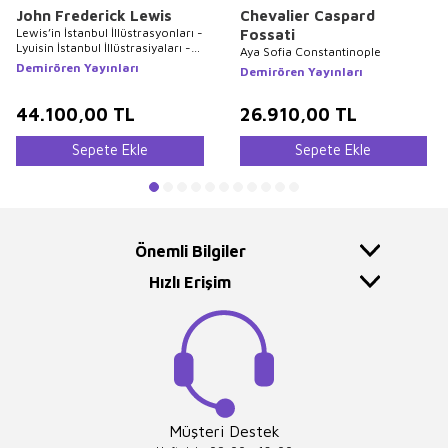
John Frederick Lewis
Chevalier Caspard
Lewis’in İstanbul İllüstrasyonları -
Fossati
Lyuisin İstanbul İllüstrasiyaları -
Aya Sofia Constantinople
Lewis`s Illustrations of
Demirören Yayınları
Demirören Yayınları
Constantinople
44.100,00
TL
26.910,00
TL
Sepete Ekle
Sepete Ekle
Önemli Bilgiler
Hızlı Erişim
Müşteri Destek