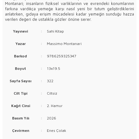
Montanari; insanların fiziksel varlıklarının ve evrendeki konumlarının
farkına vardıkça yemeğe karşı nasıl yeni bir tutum geliştirdiklerini
anlatırken, gıdaya erişim mücadelesi kadar yemeğin sunduğu hazza
verilen değeri de ustalıkla gözler önüne serer.
Yayınevi
:
Sahi Kitap
Yazar
:
Massimo Montanari
Barkod
:
9786259325347
Boyut
:
13x19.5
Sayfa Sayısı
:
322
Cilt Tipi
:
Ciltsiz
Kağıt Cinsi
:
2. Hamur
Basım Yılı
:
2026
Çevirmen
:
Enes Çolak