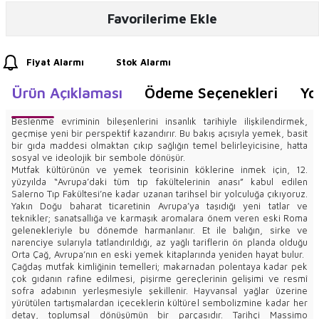
Favorilerime Ekle
Fiyat Alarmı
Stok Alarmı
Ürün Açıklaması
Ödeme Seçenekleri
Yo
Beslenme evriminin bileşenlerini insanlık tarihiyle ilişkilendirmek,
geçmişe yeni bir perspektif kazandırır. Bu bakış açısıyla yemek, basit
bir gıda maddesi olmaktan çıkıp sağlığın temel belirleyicisine, hatta
sosyal ve ideolojik bir sembole dönüşür.
Mutfak kültürünün ve yemek teorisinin köklerine inmek için, 12.
yüzyılda “Avrupa’daki tüm tıp fakültelerinin anası” kabul edilen
Salerno Tıp Fakültesi’ne kadar uzanan tarihsel bir yolculuğa çıkıyoruz.
Yakın Doğu baharat ticaretinin Avrupa’ya taşıdığı yeni tatlar ve
teknikler; sanatsallığa ve karmaşık aromalara önem veren eski Roma
gelenekleriyle bu dönemde harmanlanır. Et ile balığın, sirke ve
narenciye sularıyla tatlandırıldığı, az yağlı tariflerin ön planda olduğu
Orta Çağ, Avrupa’nın en eski yemek kitaplarında yeniden hayat bulur.
Çağdaş mutfak kimliğinin temelleri; makarnadan polentaya kadar pek
çok gıdanın rafine edilmesi, pişirme gereçlerinin gelişimi ve resmî
sofra adabının yerleşmesiyle şekillenir. Hayvansal yağlar üzerine
yürütülen tartışmalardan içeceklerin kültürel sembolizmine kadar her
detay, toplumsal dönüşümün bir parçasıdır. Tarihçi Massimo