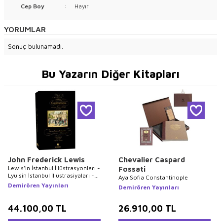
Cep Boy
:
Hayır
YORUMLAR
Sonuç bulunamadı.
Bu Yazarın Diğer Kitapları
John Frederick Lewis
Chevalier Caspard
Lewis’in İstanbul İllüstrasyonları -
Fossati
Lyuisin İstanbul İllüstrasiyaları -
Aya Sofia Constantinople
Lewis`s Illustrations of
Demirören Yayınları
Demirören Yayınları
Constantinople
44.100,00
TL
26.910,00
TL