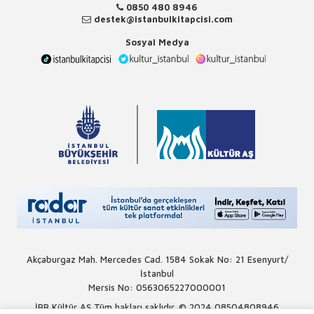
0850 480 8946
destek@istanbulkitapcisi.com
Sosyal Medya
Akçaburgaz Mah. Mercedes Cad. 1584 Sokak No: 21 Esenyurt/
İstanbul
Mersis No: 0563065227000001
İBB Kültür AŞ Tüm hakları saklıdır. © 2024
08504808946