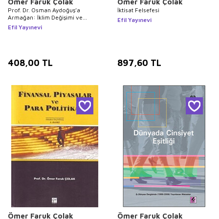
Ömer Faruk Çolak
Ömer Faruk Çolak
Prof. Dr. Osman Aydoğuş’a
İktisat Felsefesi
Armağan: İklim Değişimi ve
Efil Yayınevi
Türkiye Ekonomisinde Dönüşüm
Efil Yayınevi
408,00
TL
897,60
TL
Ömer Faruk Çolak
Ömer Faruk Çolak