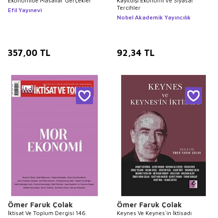
Ekonomide Masallar Gerçekler
Kayıtdışı Ekonomi ve Siyasal
Tercihler
Efil Yayınevi
Nobel Akademik Yayıncılık
357,00
TL
92,34
TL
Ömer Faruk Çolak
Ömer Faruk Çolak
İktisat Ve Toplum Dergisi 146.
Keynes Ve Keynes`in İktisadı