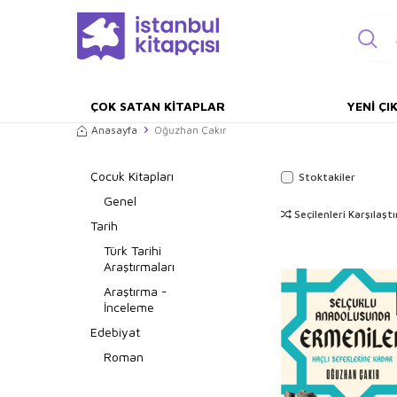
ÇOK SATAN KITAPLAR
YENI ÇI
Anasayfa
Oğuzhan Çakır
Çocuk Kitapları
Stoktakiler
Genel
Seçilenleri Karşılaştı
Tarih
Türk Tarihi
Araştırmaları
Araştırma -
İnceleme
Edebiyat
Roman