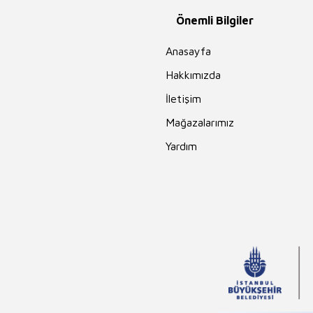
Hidayet Karakuş
Önemli Bilgiler
Merve Gülcemal
Anasayfa
Guy de
Maupassant
Hakkımızda
İhsan Süreyya
Sırma
İletişim
Mehmet Akif
Mağazalarımız
Ersoy
Yardım
Ahmet Ümit
Ahmet Kabaklı
Edgar Rice
Burroughs
Erika Bartos
Andrew Lang
Rasim Özdenören
Hayreddin
Karaman