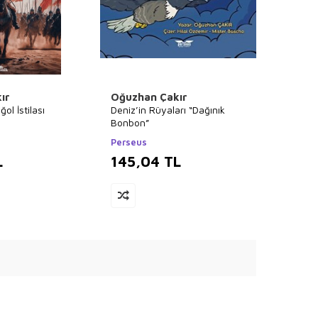
ır
Oğuzhan Çakır
ol İstilası
Deniz’in Rüyaları “Dağınık
Bonbon”
Perseus
L
145,04
TL