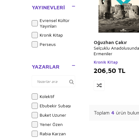
YAYINEVLERI
Evrensel Kültür
Yayınları
Kronik Kitap
Oğuzhan Çakır
Perseus
Selçuklu Anadolusund
Ermeniler
Kronik Kitap
YAZARLAR
206,50
TL
Kolektif
Ebubekir Subaşı
Toplam
4
ürün bulun
Buket Uzuner
Yener Özen
Rabia Karzan