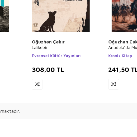
Oğuzhan Çakır
Oğuzhan Çak
a
Lalikebir
Anadolu’da Moğ
Evrensel Kültür Yayınları
Kronik Kitap
308,00
TL
241,50
T
maktadır.