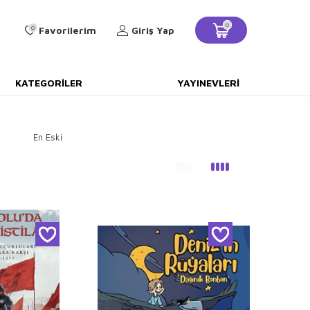
0
0
Favorilerim
Giriş Yap
KATEGORILER
YAYINEVLERI
En Eski