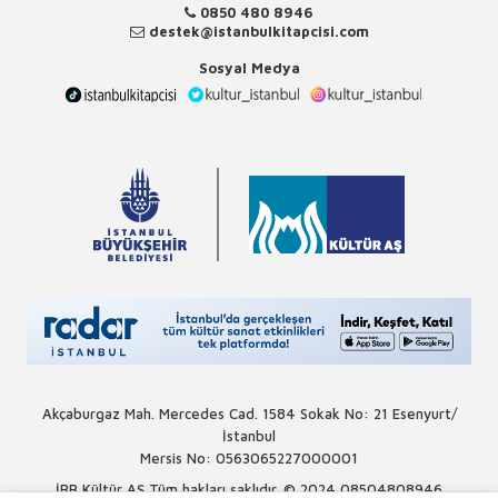
0850 480 8946
destek@istanbulkitapcisi.com
Sosyal Medya
Akçaburgaz Mah. Mercedes Cad. 1584 Sokak No: 21 Esenyurt/
İstanbul
Mersis No: 0563065227000001
İBB Kültür AŞ Tüm hakları saklıdır. © 2024
08504808946