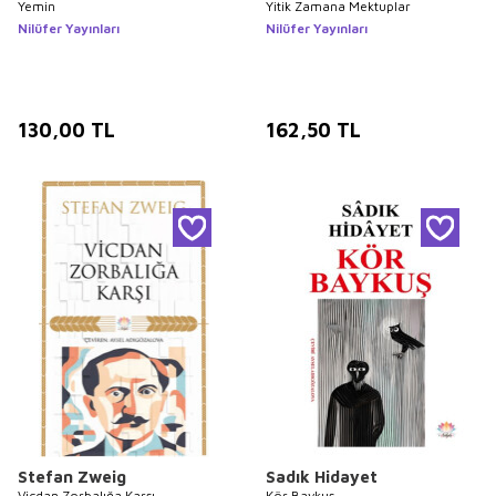
Yemin
Yitik Zamana Mektuplar
Nilüfer Yayınları
Nilüfer Yayınları
130,00
TL
162,50
TL
Stefan Zweig
Sadık Hidayet
Vicdan Zorbalığa Karşı
Kör Baykuş