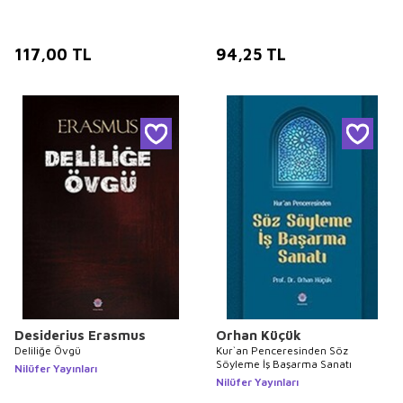
117,00
TL
94,25
TL
Desiderius Erasmus
Orhan Küçük
Deliliğe Övgü
Kur`an Penceresinden Söz
Söyleme İş Başarma Sanatı
Nilüfer Yayınları
Nilüfer Yayınları