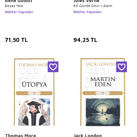
Rene Guillot
Jules Verne
Beyaz Yele
80 Günde Devr-i Alem
Nilüfer Yayınları
Nilüfer Yayınları
71,50
TL
94,25
TL
Thomas More
Jack London