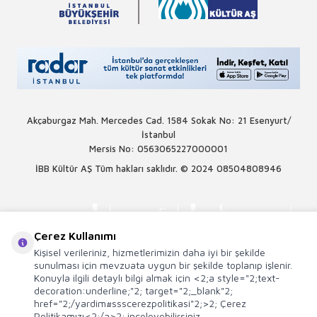
Akçaburgaz Mah. Mercedes Cad. 1584 Sokak No: 21 Esenyurt/
İstanbul
Mersis No: 0563065227000001
İBB Kültür AŞ Tüm hakları saklıdır. © 2024
08504808946
Çerez Kullanımı
Kişisel verileriniz, hizmetlerimizin daha iyi bir şekilde
sunulması için mevzuata uygun bir şekilde toplanıp işlenir.
Konuyla ilgili detaylı bilgi almak için <2;a style="2;text-
decoration:underline;"2; target="2;_blank"2;
href="2;/yardim#ssscerezpolitikasi"2;>2; Çerez
Politikamızı<2;/a>2; inceleyebilirsiniz.