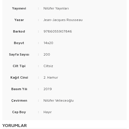
Yayınevi
:
Nilüfer Yayınları
Yazar
:
Jean-Jacques Rousseau
Barkod
:
9786055907846
Boyut
:
14x20
Sayfa Sayısı
:
200
Cilt Tipi
:
Ciltsiz
Kağıt Cinsi
:
2. Hamur
Basım Yılı
:
2019
Çevirmen
:
Nilüfer Velieceoğlu
Cep Boy
:
Hayır
YORUMLAR