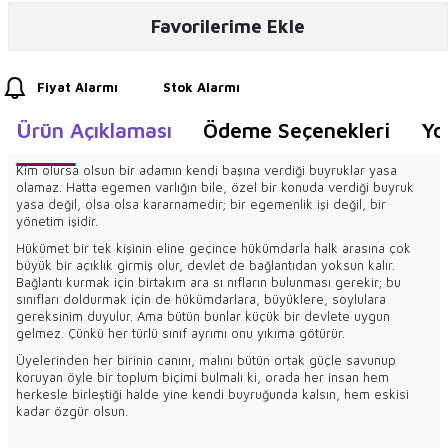
Favorilerime Ekle
Fiyat Alarmı
Stok Alarmı
Ürün Açıklaması
Ödeme Seçenekleri
Yo
Kim olursa olsun bir adamın kendi başına verdiği buyruklar yasa
olamaz. Hatta egemen varlığın bile, özel bir konuda verdiği buyruk
yasa değil, olsa olsa kararnamedir; bir egemenlik işi değil, bir
yönetim işidir.
Hükümet bir tek kişinin eline geçince hükümdarla halk arasına çok
büyük bir açıklık girmiş olur, devlet de bağlantıdan yoksun kalır.
Bağlantı kurmak için birtakım ara sı nıfların bulunması gerekir; bu
sınıfları doldurmak için de hükümdarlara, büyüklere, soylulara
gereksinim duyulur. Ama bütün bunlar küçük bir devlete uygun
gelmez. Çünkü her türlü sınıf ayrımı onu yıkıma götürür.
Üyelerinden her birinin canını, malını bütün ortak güçle savunup
koruyan öyle bir toplum biçimi bulmalı ki, orada her insan hem
herkesle birleştiği halde yine kendi buyruğunda kalsın, hem eskisi
kadar özgür olsun.