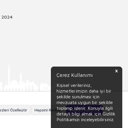
© 2024
X
Çerez Kullanımı
Kişisel verileriniz,
hizmetlerimizin daha iyi bir
şekilde sunulması için
mevzuata uygun bir şekilde
toplanıp işlenir. Konuyla ilgili
zleri Özelleştir
Hepsini Reddet
Hepsini Kabul Et
detaylı bilgi almak için Gizlilik
Politikamızı inceleyebilirsiniz.