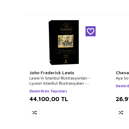
John Frederick Lewis
Cheva
Lewis’in İstanbul İllüstrasyonları -
Aya So
Lyuisin İstanbul İllüstrasiyaları -
Demirö
Lewis`s Illustrations of Constantinople
Demirören Yayınları
44.100,00
TL
26.9