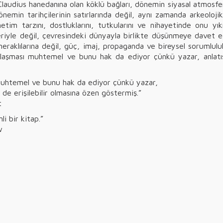
Claudius hanedanına olan köklü bağları, dönemin siyasal atmosfer
emin tarihçilerinin satırlarında değil, aynı zamanda arkeolojik
tim tarzını, dostluklarını, tutkularını ve nihayetinde onu yıkı
eriyle değil, çevresindeki dünyayla birlikte düşünmeye davet
 meraklılarına değil, güç, imaj, propaganda ve bireysel sorumlul
ulaşması muhtemel ve bunu hak da ediyor çünkü yazar, anlatıs
 muhtemel ve bunu hak da ediyor çünkü yazar,
 de erişilebilir olmasına özen göstermiş.”
t
li bir kitap.”
w