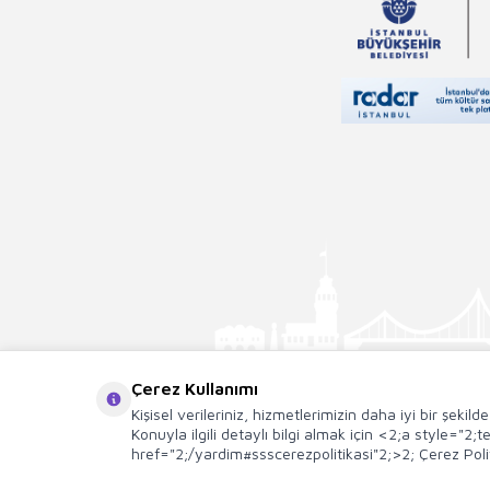
Çerez Kullanımı
Kişisel verileriniz, hizmetlerimizin daha iyi bir şekil
Konuyla ilgili detaylı bilgi almak için <2;a style="2
href="2;/yardim#ssscerezpolitikasi"2;>2; Çerez Polit