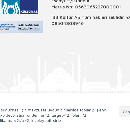
Esenyurt/İstanbul
Mersis No: 0563065227000001
İBB Kültür AŞ Tüm hakları saklıdır. 
08504808946
de sunulması için mevzuata uygun bir şekilde toplanıp işlenir.
Çere
;text-decoration:underline;"2; target="2;_blank"2;
ikamızı<2;/a>2; inceleyebilirsiniz.
T
-Soft
E-Ticaret
Sistemleriyle Hazırlanmıştır.