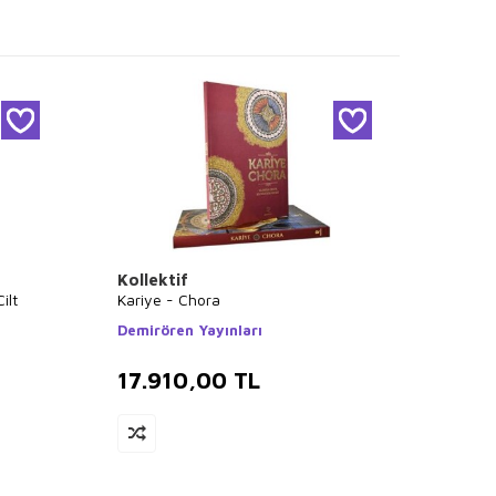
Kollektif
Bülen
ilt
Kariye - Chora
Tarihte
Demirören Yayınları
Boyut
17.910,00
TL
12.