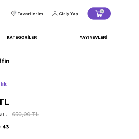
0
0
Favorilerim
Giriş Yap
KATEGORILER
YAYINEVLERI
ffin
lık
TL
650,00
TL
atı:
: 43