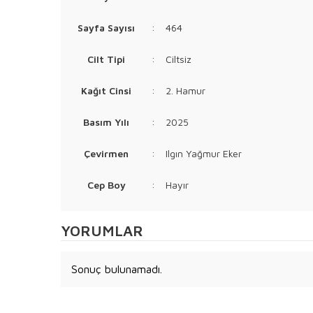
Sayfa Sayısı
:
464
Cilt Tipi
:
Ciltsiz
Kağıt Cinsi
:
2. Hamur
Basım Yılı
:
2025
Çevirmen
:
Ilgın Yağmur Eker
Cep Boy
:
Hayır
YORUMLAR
Sonuç bulunamadı.