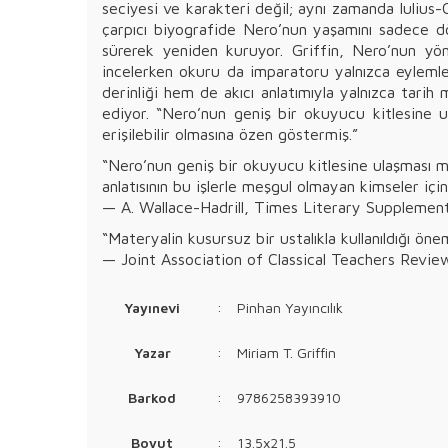
seciyesi ve karakteri değil; aynı zamanda Iulius-
çarpıcı biyografide Nero’nun yaşamını sadece dön
sürerek yeniden kuruyor. Griffin, Nero’nun yöne
incelerken okuru da imparatoru yalnızca eyleml
derinliği hem de akıcı anlatımıyla yalnızca tarih
ediyor. “Nero’nun geniş bir okuyucu kitlesine 
erişilebilir olmasına özen göstermiş.”
“Nero’nun geniş bir okuyucu kitlesine ulaşması
anlatısının bu işlerle meşgul olmayan kimseler için
— A. Wallace-Hadrill, Times Literary Supplemen
“Materyalin kusursuz bir ustalıkla kullanıldığı önem
— Joint Association of Classical Teachers Revie
Yayınevi
:
Pinhan Yayıncılık
Yazar
:
Miriam T. Griffin
Barkod
:
9786258393910
Boyut
:
13.5x21.5