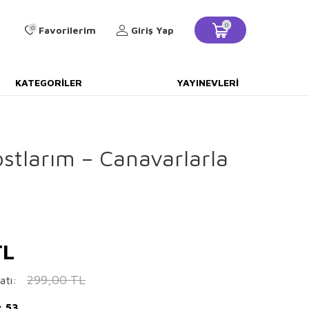
0
0
Favorilerim
Giriş Yap
KATEGORILER
YAYINEVLERI
stlarım – Canavarlarla
L
299,00
TL
atı:
: 53