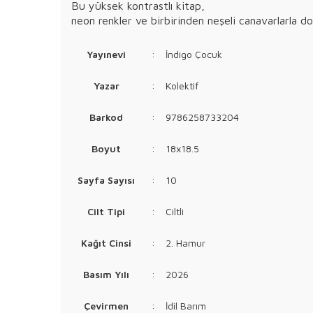
Bu yüksek kontrastlı kitap,
neon renkler ve birbirinden neşeli canavarlarla do
Yayınevi
:
İndigo Çocuk
Yazar
:
Kolektif
Barkod
:
9786258733204
Boyut
:
18x18.5
Sayfa Sayısı
:
10
Cilt Tipi
:
Ciltli
Kağıt Cinsi
:
2. Hamur
Basım Yılı
:
2026
Çevirmen
:
İdil Barım