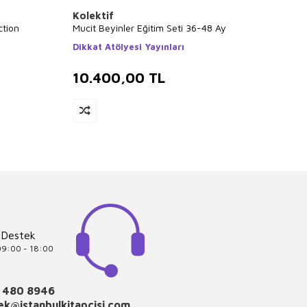
Kolektif
Mahm
ction
Mucit Beyinler Eğitim Seti 36-48 Ay
Akıl K
Set 6 
Dikkat Atölyesi Yayınları
Eğiten
10.400,00
TL
8.1
 Destek
 09:00 - 18:00
 480 8946
k@istanbulkitapcisi.com