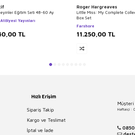
if
Roger Hargreaves
eyinler Eğitim Seti 48-60 Ay
Little Miss: My Complete Colle
Box Set
Atölyesi Yayınları
Farshore
40,00
TL
11.250,00
TL
Hızlı Erişim
Müşteri
Haftaiçi :
Sipariş Takip
Kargo ve Teslimat
0850
İptal ve İade
deste