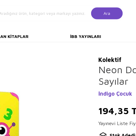
Ara
KAN KITAPLAR
İBB YAYINLARI
Kolektif
Neon Do
Sayılar
İndigo Çocuk
194,35
T
Yayınevi Liste Fiy
Stok Adedi