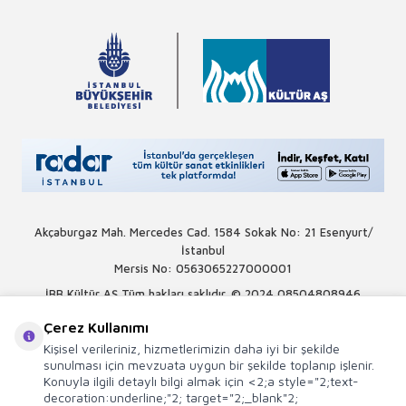
Akçaburgaz Mah. Mercedes Cad. 1584 Sokak No: 21 Esenyurt/
İstanbul
Mersis No: 0563065227000001
İBB Kültür AŞ Tüm hakları saklıdır. © 2024
08504808946
Çerez Kullanımı
Kişisel verileriniz, hizmetlerimizin daha iyi bir şekilde
sunulması için mevzuata uygun bir şekilde toplanıp işlenir.
Konuyla ilgili detaylı bilgi almak için <2;a style="2;text-
decoration:underline;"2; target="2;_blank"2;