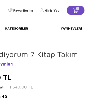
0
0
Favorilerim
Giriş Yap
KATEGORILER
YAYINEVLERI
diyorum 7 Kitap Takım
yınları
0
TL
1.540,00
TL
atı:
: 40