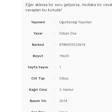
Eğer aklınıza bir soru geliyorsa, mutlaka bir ce
cevapları bu kutuda!
Yayınevi
:
Uğurböceği Yayınları
Yazar
:
Özkan Öze
Barkod
:
9786055523619
Boyut
:
14x20
Sayfa Sayısı
:
1
Cilt Tipi
:
Ciltsiz
Kağıt Cinsi
:
2. Hamur
Basım Yılı
:
2014
Cep Boy
:
Hayır