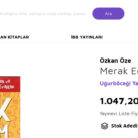
Ara
KAN KITAPLAR
İBB YAYINLARI
Özkan Öze
Merak E
Uğurböceği Ya
1.047,2
Yayınevi Liste Fiy
Stok Adedi