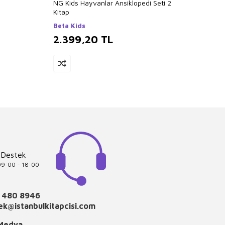
NG Kids Hayvanlar Ansiklopedi Seti 2
Treasu
Kitap
QED
Beta Kids
2.399,20
TL
1.6
 Destek
 09:00 - 18:00
 480 8946
k@istanbulkitapcisi.com
 Medya