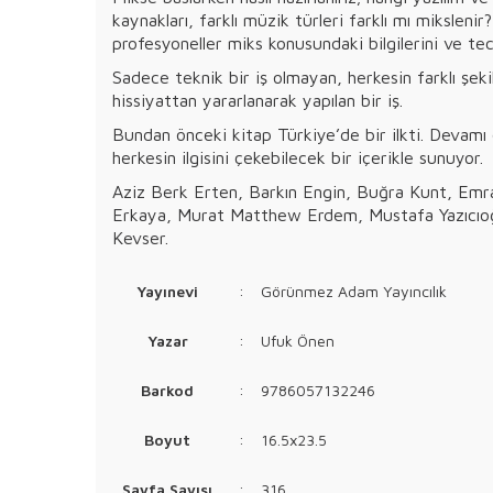
kaynakları, farklı müzik türleri farklı mı mikslen
profesyoneller miks konusundaki bilgilerini ve tecr
Sadece teknik bir iş olmayan, herkesin farklı şek
hissiyattan yararlanarak yapılan bir iş.
Bundan önceki kitap Türkiye’de bir ilkti. Devamı 
herkesin ilgisini çekebilecek bir içerikle sunuyor.
Aziz Berk Erten, Barkın Engin, Buğra Kunt, Emr
Erkaya, Murat Matthew Erdem, Mustafa Yazıcıoğl
Kevser.
Yayınevi
:
Görünmez Adam Yayıncılık
Yazar
:
Ufuk Önen
Barkod
:
9786057132246
Boyut
:
16.5x23.5
Sayfa Sayısı
:
316