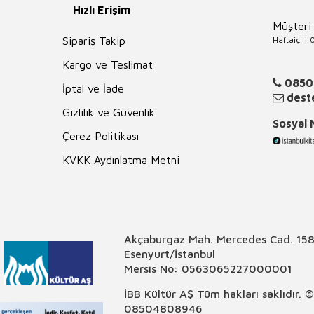
Hızlı Erişim
Müşteri
Haftaiçi :
Sipariş Takip
Kargo ve Teslimat
0850
İptal ve İade
deste
Gizlilik ve Güvenlik
Sosyal
Çerez Politikası
KVKK Aydınlatma Metni
Akçaburgaz Mah. Mercedes Cad. 158
Esenyurt/İstanbul
Mersis No: 0563065227000001
İBB Kültür AŞ Tüm hakları saklıdır. 
08504808946