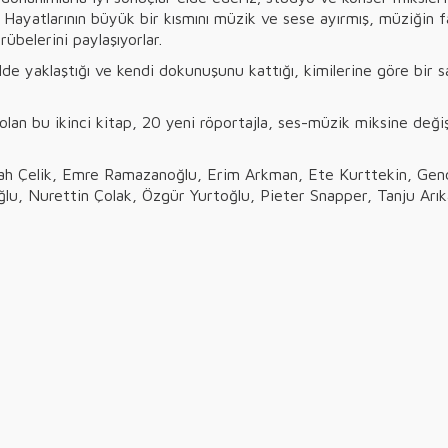
ir? Hayatlarının büyük bir kısmını müzik ve sese ayırmış, müziğin 
übelerini paylaşıyorlar.
ilde yaklaştığı ve kendi dokunuşunu kattığı, kimilerine göre bir 
olan bu ikinci kitap, 20 yeni röportajla, ses-müzik miksine deği
ah Çelik, Emre Ramazanoğlu, Erim Arkman, Ete Kurttekin, Genc
u, Nurettin Çolak, Özgür Yurtoğlu, Pieter Snapper, Tanju Arı