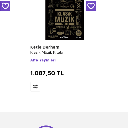
Katie Derham
Ahme
Klasik Müzik Kitabı
Müzik 
Alfa Yayınları
Islık Y
1.087,50
TL
1.0