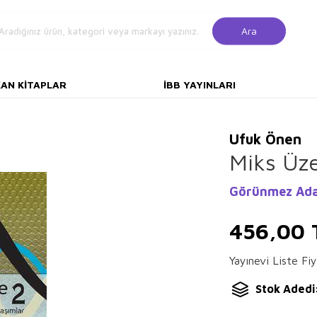
Ara
KAN KITAPLAR
İBB YAYINLARI
Ufuk Önen
Miks Üze
Görünmez Ada
456,00
Yayınevi Liste Fiy
Stok Adedi