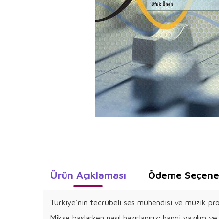
Ürün Açıklaması
Ödeme Seçenek
Türkiye’nin tecrübeli ses mühendisi ve müzik prod
Mikse baslarken nasıl hazırlanırız; hangi yazılım v