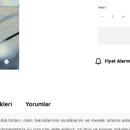
ADET
Fiyat Alarm
leri
Yorumlar
üktörleri, miks tekniklerinin inceliklerini ve meslek sırlarını a
e donanımlarla iyi sonuçlar elde ederiz; stüdyo ve konser miksleri 