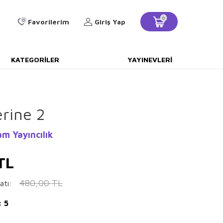
0
0
Favorilerim
Giriş Yap
KATEGORILER
YAYINEVLERI
rine 2
m Yayıncılık
TL
480,00
TL
atı:
: 5