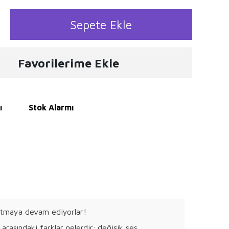
Sepete Ekle
Favorilerime Ekle
ı
Stok Alarmı
nlatmaya devam ediyorlar!
arasındaki farklar nelerdir; değişik ses