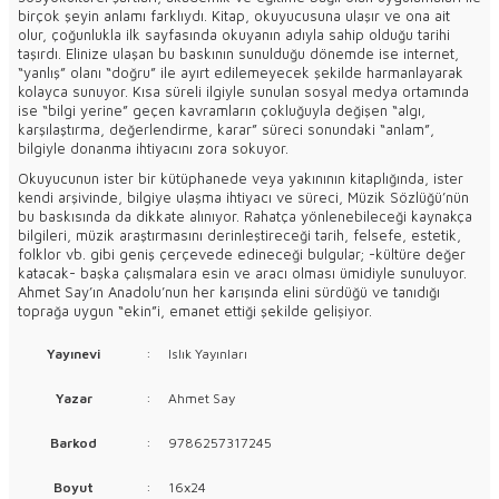
birçok şeyin anlamı farklıydı. Kitap, okuyucusuna ulaşır ve ona ait
olur, çoğunlukla ilk sayfasında okuyanın adıyla sahip olduğu tarihi
taşırdı. Elinize ulaşan bu baskının sunulduğu dönemde ise internet,
“yanlış” olanı “doğru” ile ayırt edilemeyecek şekilde harmanlayarak
kolayca sunuyor. Kısa süreli ilgiyle sunulan sosyal medya ortamında
ise “bilgi yerine” geçen kavramların çokluğuyla değişen “algı,
karşılaştırma, değerlendirme, karar” süreci sonundaki “anlam”,
bilgiyle donanma ihtiyacını zora sokuyor.
Okuyucunun ister bir kütüphanede veya yakınının kitaplığında, ister
kendi arşivinde, bilgiye ulaşma ihtiyacı ve süreci, Müzik Sözlüğü’nün
bu baskısında da dikkate alınıyor. Rahatça yönlenebileceği kaynakça
bilgileri, müzik araştırmasını derinleştireceği tarih, felsefe, estetik,
folklor vb. gibi geniş çerçevede edineceği bulgular; -kültüre değer
katacak- başka çalışmalara esin ve aracı olması ümidiyle sunuluyor.
Ahmet Say’ın Anadolu’nun her karışında elini sürdüğü ve tanıdığı
toprağa uygun “ekin”i, emanet ettiği şekilde gelişiyor.
Yayınevi
:
Islık Yayınları
Yazar
:
Ahmet Say
Barkod
:
9786257317245
Boyut
:
16x24