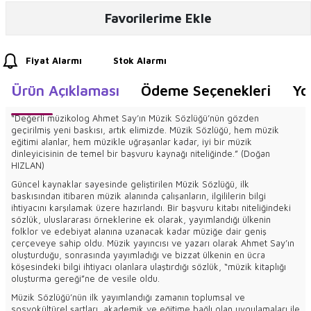
Favorilerime Ekle
Fiyat Alarmı
Stok Alarmı
Ürün Açıklaması
Ödeme Seçenekleri
Yo
“Değerli müzikolog Ahmet Say’ın Müzik Sözlüğü’nün gözden
geçirilmiş yeni baskısı, artık elimizde. Müzik Sözlüğü, hem müzik
eğitimi alanlar, hem müzikle uğraşanlar kadar, iyi bir müzik
dinleyicisinin de temel bir başvuru kaynağı niteliğinde.” (Doğan
HIZLAN)
Güncel kaynaklar sayesinde geliştirilen Müzik Sözlüğü, ilk
baskısından itibaren müzik alanında çalışanların, ilgililerin bilgi
ihtiyacını karşılamak üzere hazırlandı. Bir başvuru kitabı niteliğindeki
sözlük, uluslararası örneklerine ek olarak, yayımlandığı ülkenin
folklor ve edebiyat alanına uzanacak kadar müziğe dair geniş
çerçeveye sahip oldu. Müzik yayıncısı ve yazarı olarak Ahmet Say’ın
oluşturduğu, sonrasında yayımladığı ve bizzat ülkenin en ücra
köşesindeki bilgi ihtiyacı olanlara ulaştırdığı sözlük, “müzik kitaplığı
oluşturma gereği”ne de vesile oldu.
Müzik Sözlüğü’nün ilk yayımlandığı zamanın toplumsal ve
sosyokültürel şartları, akademik ve eğitime bağlı olan uygulamaları ile