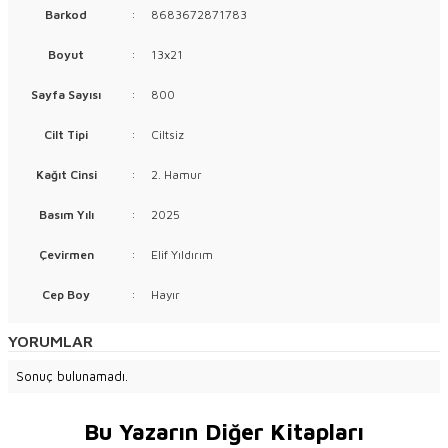
Barkod
:
8683672871783
Boyut
:
13x21
Sayfa Sayısı
:
800
Cilt Tipi
:
Ciltsiz
Kağıt Cinsi
:
2. Hamur
Basım Yılı
:
2025
Çevirmen
:
Elif Yıldırım
Cep Boy
:
Hayır
YORUMLAR
Sonuç bulunamadı.
Bu Yazarın Diğer Kitapları