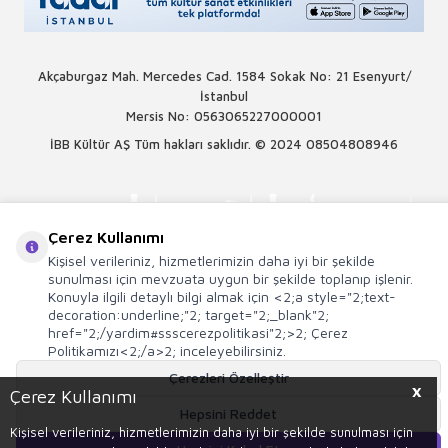
Akçaburgaz Mah. Mercedes Cad. 1584 Sokak No: 21 Esenyurt/
İstanbul
Mersis No: 0563065227000001
İBB Kültür AŞ Tüm hakları saklıdır. © 2024
08504808946
Çerez Kullanımı
Kişisel verileriniz, hizmetlerimizin daha iyi bir şekilde
sunulması için mevzuata uygun bir şekilde toplanıp işlenir.
Konuyla ilgili detaylı bilgi almak için <2;a style="2;text-
decoration:underline;"2; target="2;_blank"2;
href="2;/yardim#ssscerezpolitikasi"2;>2; Çerez
Politikamızı<2;/a>2; inceleyebilirsiniz.
Çerezleri Özelleştir
X
Çerez Kullanımı
Hepsini Reddet
T
-Soft
E-Ticaret
Sistemleriyle Hazırlanmıştır.
Kişisel verileriniz, hizmetlerimizin daha iyi bir şekilde sunulması için