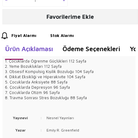
Favorilerime Ekle
Fiyat Alarmı
Stok Alarmı
Ürün Açıklaması
Ödeme Seçenekleri
Yo
1. Çocuklarda Öğrenme Güçlükleri 112 Sayfa
2. Yeme Bozuklukları 112 Sayfa
3. Obsesif Kompulsig Kişilik Bozuluğu 104 Sayfa
4. Dikkat Eksikliği ve Hiperakivite 104 Sayfa
5. Çocuklarda Anksiyete 88 Sayfa
6. Çocuklarda Depresyon 96 Sayfa
7. Çocuklarda Otizm 96 Sayfa
8. Travma Sonrası Stres Bozukluğu 88 Sayfa
Yayınevi
:
Nesnel Yayınları
Yazar
:
Emily R. Greenfield