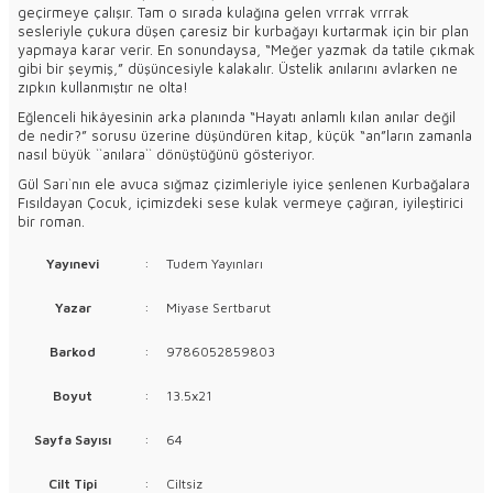
geçirmeye çalışır. Tam o sırada kulağına gelen vrrrak vrrrak
sesleriyle çukura düşen çaresiz bir kurbağayı kurtarmak için bir plan
yapmaya karar verir. En sonundaysa, “Meğer yazmak da tatile çıkmak
gibi bir şeymiş,” düşüncesiyle kalakalır. Üstelik anılarını avlarken ne
zıpkın kullanmıştır ne olta!
Eğlenceli hikâyesinin arka planında “Hayatı anlamlı kılan anılar değil
de nedir?” sorusu üzerine düşündüren kitap, küçük “an”ların zamanla
nasıl büyük ``anılara`` dönüştüğünü gösteriyor.
Gül Sarı`nın ele avuca sığmaz çizimleriyle iyice şenlenen Kurbağalara
Fısıldayan Çocuk, içimizdeki sese kulak vermeye çağıran, iyileştirici
bir roman.
Yayınevi
:
Tudem Yayınları
Yazar
:
Miyase Sertbarut
Barkod
:
9786052859803
Boyut
:
13.5x21
Sayfa Sayısı
:
64
Cilt Tipi
:
Ciltsiz