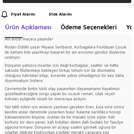
Fiyat Alarmı
Stok Alarmı
Ürün Açıklaması
Ödeme Seçenekleri
Yo
Anı avcısı macera peşinde!
Rodari Ödüllü yazar Miyase Sertbarut, Kurbağalara Fısıldayan Çocuk
ile zamanı bile şaşırtmayı başaran bir anı avcısının gündüz düşlerine
uzanıyor.
Dünyanın yalnızca insanlar için değil kurbağalar, saatler ve hatta
saksıda filizlenmeyi bekleyen birkaç tohum için de dönmekte
olduğunu hatırlatan kitap, evrende yalnız olmadığımızı bir kez daha
duyumsatıyor bizlere.
Çevremizde binbir türlü olay yaşanırken dayanışmanın hayatımızı
güzelleştireceğine vurgu yapan bu sıcacık roman, çilek reçeli
kokuları eşliğinde neşeli bir maceraya açılıyor.
Yaz tatili ödevi için anılarını yazması gereken Eren, kısa süre sonra
kendini anılar denizinde yüzerken bulur. Kaleme sarıldıkça hooop
babaannesinin köyüne, oradan da bir masalın içine zıplar. Kâh
korkunç bir devi yener, kâh bulutları delen dallı budaklı bir fasulye
ağacına tırmanır. Dünyanın en acayip saatini görmek uğruna bir
odadan ötekine koştururken içindeki meraklı canavara söz