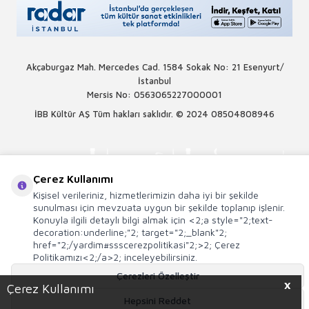
Akçaburgaz Mah. Mercedes Cad. 1584 Sokak No: 21 Esenyurt/
İstanbul
Mersis No: 0563065227000001
İBB Kültür AŞ Tüm hakları saklıdır. © 2024
08504808946
Çerez Kullanımı
Kişisel verileriniz, hizmetlerimizin daha iyi bir şekilde
sunulması için mevzuata uygun bir şekilde toplanıp işlenir.
Konuyla ilgili detaylı bilgi almak için <2;a style="2;text-
decoration:underline;"2; target="2;_blank"2;
href="2;/yardim#ssscerezpolitikasi"2;>2; Çerez
Politikamızı<2;/a>2; inceleyebilirsiniz.
Çerezleri Özelleştir
X
Çerez Kullanımı
Hepsini Reddet
T
-Soft
E-Ticaret
Sistemleriyle Hazırlanmıştır.