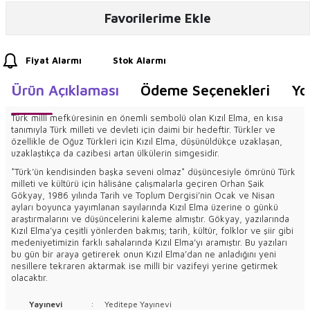
Favorilerime Ekle
Fiyat Alarmı
Stok Alarmı
Ürün Açıklaması
Ödeme Seçenekleri
Yo
Türk millî mefkûresinin en önemli sembolü olan Kızıl Elma, en kısa
tanımıyla Türk milleti ve devleti için daimi bir hedeftir. Türkler ve
özellikle de Oğuz Türkleri için Kızıl Elma, düşünüldükçe uzaklaşan,
uzaklaştıkça da cazibesi artan ülkülerin simgesidir.
*Türk’ün kendisinden başka seveni olmaz* düşüncesiyle ömrünü Türk
milleti ve kültürü için hâlisâne çalışmalarla geçiren Orhan Şaik
Gökyay, 1986 yılında Tarih ve Toplum Dergisi’nin Ocak ve Nisan
ayları boyunca yayımlanan sayılarında Kızıl Elma üzerine o günkü
araştırmalarını ve düşüncelerini kaleme almıştır. Gökyay, yazılarında
Kızıl Elma’ya çeşitli yönlerden bakmış; tarih, kültür, folklor ve şiir gibi
medeniyetimizin farklı sahalarında Kızıl Elma’yı aramıştır. Bu yazıları
bu gün bir araya getirerek onun Kızıl Elma’dan ne anladığını yeni
nesillere tekraren aktarmak ise millî bir vazifeyi yerine getirmek
olacaktır.
Yayınevi
:
Yeditepe Yayınevi