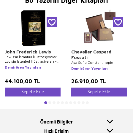
Bu Yazarın Diğer Kitapları
John Frederick Lewis
Chevalier Caspard
Lewis’in İstanbul İllüstrasyonları -
Fossati
Lyuisin İstanbul İllüstrasiyaları -
Aya Sofia Constantinople
Lewis`s Illustrations of
Demirören Yayınları
Demirören Yayınları
Constantinople
44.100,00
TL
26.910,00
TL
Sepete Ekle
Sepete Ekle
Önemli Bilgiler
Hızlı Erişim