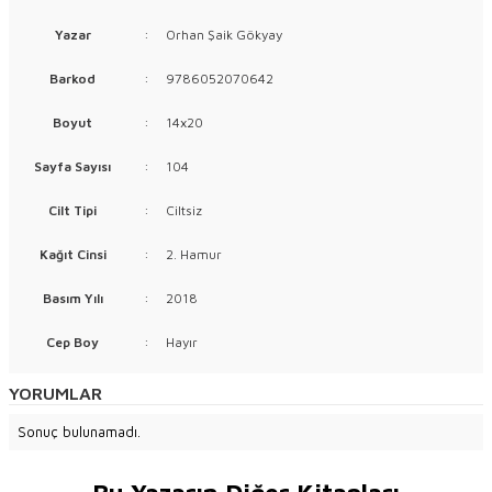
Yazar
:
Orhan Şaik Gökyay
Barkod
:
9786052070642
Boyut
:
14x20
Sayfa Sayısı
:
104
Cilt Tipi
:
Ciltsiz
Kağıt Cinsi
:
2. Hamur
Basım Yılı
:
2018
Cep Boy
:
Hayır
YORUMLAR
Sonuç bulunamadı.