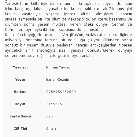
Yerleşik tarım kültürüyle birlikte tanrılar da tapınaklar sayesinde insan
içine karışmış, dahası siyasal iktidarla akrabalık kurarak Gılgamış gibi
krallar vasıtasıyla yaşamı ipotek altına almışlardı. İnancın
siyasallaşmasıyla birlikte ölüm de nekropolitik bir içerik kazanmış ve
ölümden sonra yaşam müjdesi veren öteki dünya, Cennet ve
Cehennem ayrımıyla iktidarın sopasına dönüşmüştü.
Kharon’un Kayığı, Homeros’un, Vergilius’un, Ârdâviraf’ın rehberliğinde
milyon yıl öncesine tersine bir yolculuğa çıkıyor. Ölümden sonra
sonsuz bir yaşam düşüyle başlayan inancın, antikçağlardan itibaren
ayrıcalıklı sınıf aracılığıyla nasıl yasaya dönüştürülerek dünyayı
cehenneme çevirdiğinin dile getirilmeyen anlatısı.
Yayınevi
:
Pinhan Yayıncılık
Yazar
:
İsmail Gezgin
Barkod
:
9786259252629
Boyut
:
13.5x21.5
Sayfa Sayısı
:
328
Cilt Tipi
:
Ciltsiz