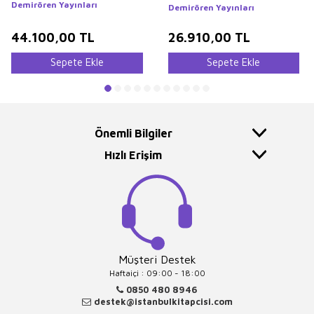
Lewis`s Illustrations of
Demirören Yayınları
Demirören Yayınları
Constantinople
44.100,00
TL
26.910,00
TL
Sepete Ekle
Sepete Ekle
Önemli Bilgiler
Hızlı Erişim
Müşteri Destek
Haftaiçi : 09:00 - 18:00
0850 480 8946
destek@istanbulkitapcisi.com