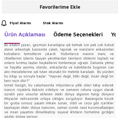
Favorilerime Ekle
Fiyat Alarmı
Stok Alarmı
Ürün Açıklaması
Ödeme Seçenekleri
Yo
Bu kitabın yazarı, geçmişin karanlığına ışık tutmak için pek çok kutsal
alanın arkeolojik kazısında çalıştı, tapınak ve inançların enkazından
kutsalların temsillerini çıkardı. Yüzbinlerce inanırın inanç ve
ritüellerinin izlerini taşıyan yıkıntılardan tanrıların ölülerini topladı ve
onların kırılmış taştan heykellerini tümlemeye uğraştı. Zamanla yitmiş
ve hayatla aşınmış olanda, enkazlarda ve kalıntılarda bugünün can
alıcı meselelerine ışık tutan okunaklı bir metinle karşılaştı. Bu yüzden
bu kitap şu soruyla başlar: “Hayvan değil, bitki değil, insan değil bir
tanrı niçin ölür?”
İsmail Gezgin, bu çalışmasında milyonlarca yıllık izleri takip ederek
inancın rüyalarla ilişkisini irdeliyor ve zamanın ruhuna uygun olarak
sürekli yeni unsurlar eklenen öteki dünya algısının hangi dünyevi
ihtiyaçlar neticesinde ortaya çıktığını sorguluyor. Başlangıçta küçük
bir gruba sonsuz yaşam imkânı sunan, ödül ve ceza gibi içerikler
taşımayan öteki dünya inancının, zaman içinde nasıl kurumsallaştığını
ve insan yaşamını dinselleştirip siyasal iktidarın hizmetine girdiğini
gözler önüne seriyor.