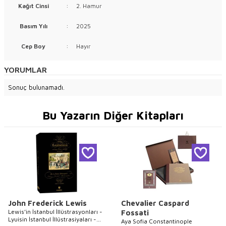
Kağıt Cinsi
:
2. Hamur
Basım Yılı
:
2025
Cep Boy
:
Hayır
YORUMLAR
Sonuç bulunamadı.
Bu Yazarın Diğer Kitapları
John Frederick Lewis
Chevalier Caspard
Lewis’in İstanbul İllüstrasyonları -
Fossati
Lyuisin İstanbul İllüstrasiyaları -
Aya Sofia Constantinople