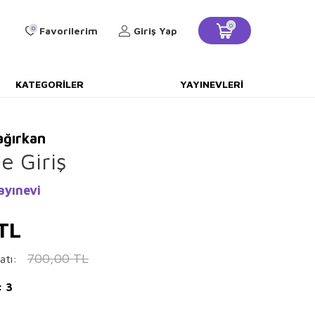
0
0
Favorilerim
Giriş Yap
KATEGORILER
YAYINEVLERI
ağırkan
ğe Giriş
ayınevi
TL
700,00
TL
atı:
: 3