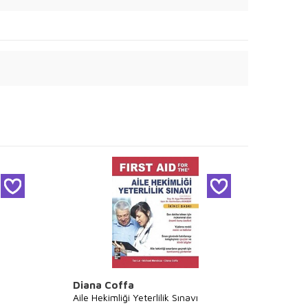
Diana Coffa
E.Rus
Aile Hekimliği Yeterlilik Sınavı
Mühend