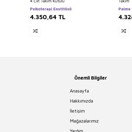
4 Cilt Takım Kutulu
Takım
Psikoterapi Enstitüsü
Palme 
4.350,64
TL
4.32
Önemli Bilgiler
Anasayfa
Hakkımızda
İletişim
Mağazalarımız
Yardım