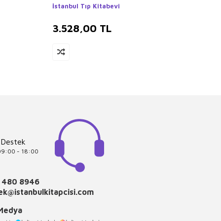
Dinam
İstanbul Tıp Kitabevi
Litera
3.528,00
TL
3.4
 Destek
 09:00 - 18:00
 480 8946
k@istanbulkitapcisi.com
 Medya