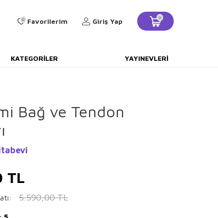
0
0
Favorilerim
Giriş Yap
KATEGORILER
YAYINEVLERI
emi Bağ ve Tendon
ı
itabevi
0
TL
5.590,00
TL
atı:
: 5