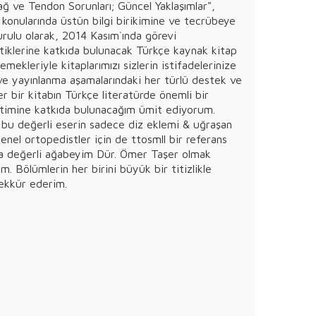
ağ ve Tendon Sorunları; Güncel Yaklaşımlar",
 konularında üstün bilgi birikimine ve tecrübeye
urulu olarak, 2014 Kasım`ında görevi
atiklerine katkıda bulunacak Türkçe kaynak kitap
ekleriyle kitaplarımızı sizlerin istifadelerinize
ı ve yayınlanma aşamalarındaki her türlü destek ve
r bir kitabın Türkçe literatürde önemli bir
itimine katkıda bulunacağım ümit ediyorum.
ğı bu değerli eserin sadece diz eklemi & uğraşan
genel ortopedistler için de ttosmll bir referans
ta değerli ağabeyim Dür. Ömer Taşer olmak
. Bölümlerin her birini büyük bir titizlikle
şekkür ederim.