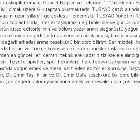
rtroskopik Cemahi; Güncel Bilgiler ve Teknikler", "Diz Eklemi B
opisi" olmak üzere 6 kitaptan oluşmaktadır. TUSYAD çat® altında
ap yazımı uzun yıllardır gerçekleştirilememişti. TUSYAD Yönetim K
rulu toplantısında, meslektaşlarımızın eğitimlerine ve günlük pr
ün kitap editörlerinin ve bölüm yazarlarının olağanüstü yoğun em
izlere böyle değerli bir kitap serisinin planlanması, hazırlanmas
eğerli arkadaşlarıma teşekkürü bir borç bilirim. Serimizdeki he
distlerine ve Türkçe konuşan ülkelerdeki meslektaşlarımızın eğ
en en güncel ileri cerrahi tekniklere kadar titizlikle ele alındı
leri, fizyoterapistler, spor hekimleri, fizik tedavi uzmanları ve 
nmasmda yoğun emek ve mesai sarf eden editörler kuruluna; baş
, Dr. Emin Taş- kıran ve Dr. Emin Bal`a teşekkürü bir borç bilirim
laşan çok değerli bölüm yazarlarına emek ve mesaileri için çok te