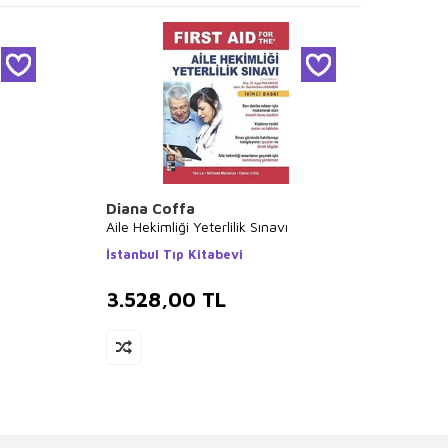
Diana Coffa
E.Rus
Aile Hekimliği Yeterlilik Sınavı
Mühend
Dinam
İstanbul Tıp Kitabevi
Litera
3.528,00
TL
3.4