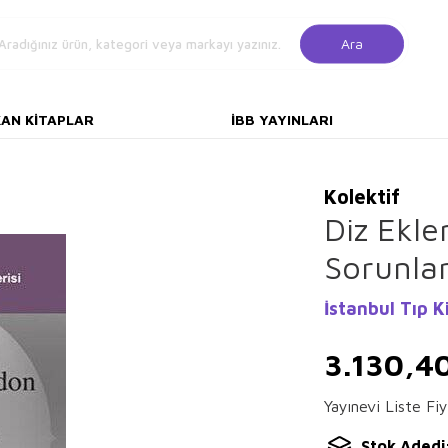
Ara
KAN KITAPLAR
İBB YAYINLARI
Kolektif
Diz Ekl
Sorunlar
İstanbul Tıp K
3.130,4
Yayınevi Liste Fiy
Stok Adedi