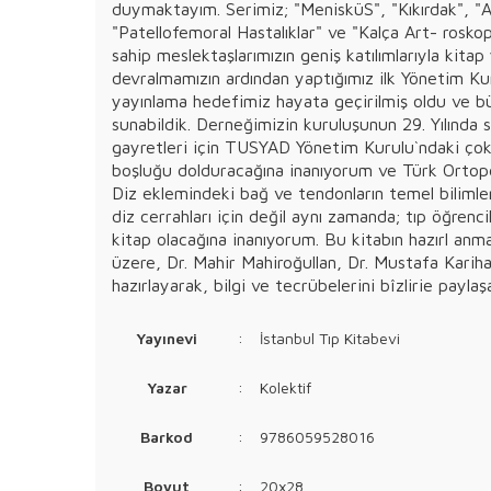
duymaktayım. Serimiz; "MenisküS", "Kıkırdak", "A
"Patellofemoral Hastalıklar" ve "Kalça Art- rosk
sahip meslektaşlarımızın geniş katılımlarıyla kit
devralmamızın ardından yaptığımız ilk Yönetim Ku
yayınlama hedefimiz hayata geçirilmiş oldu ve büt
sunabildik. Derneğimizin kuruluşunun 29. Yılında s
gayretleri için TUSYAD Yönetim Kurulu`ndaki çok d
boşluğu dolduracağına inanıyorum ve Türk Ortope
Diz eklemindeki bağ ve tendonların temel bilimlerd
diz cerrahları için değil aynı zamanda; tıp öğrenci
kitap olacağına inanıyorum. Bu kitabın hazırl a
üzere, Dr. Mahir Mahiroğullan, Dr. Mustafa Karihan
hazırlayarak, bilgi ve tecrübelerini bîzlirie pay
Yayınevi
:
İstanbul Tıp Kitabevi
Yazar
:
Kolektif
Barkod
:
9786059528016
Boyut
:
20x28