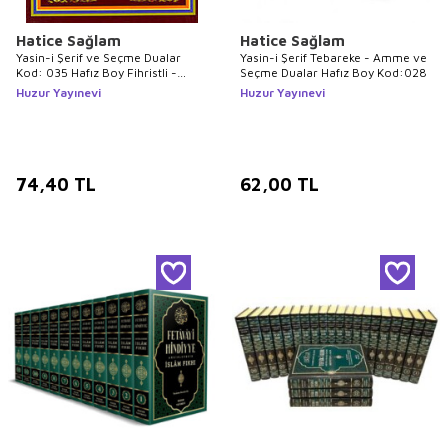
Hatice Sağlam
Hatice Sağlam
Yasin-i Şerif ve Seçme Dualar
Yasin-i Şerif Tebareke - Amme ve
Kod: 035 Hafız Boy Fihristli -
Seçme Dualar Hafız Boy Kod:028
Bilgisayar Hattı
Huzur Yayınevi
Huzur Yayınevi
74,40
TL
62,00
TL