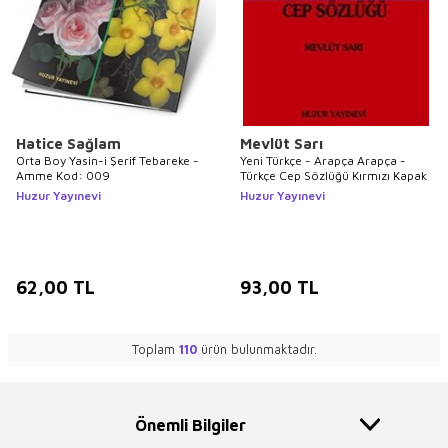
Hatice Sağlam
Mevlüt Sarı
Orta Boy Yasin-i Şerif Tebareke -
Yeni Türkçe - Arapça Arapça -
Amme Kod: 009
Türkçe Cep Sözlüğü Kırmızı Kapak
Huzur Yayınevi
Huzur Yayınevi
62,00
TL
93,00
TL
Toplam
110
ürün bulunmaktadır.
Önemli Bilgiler