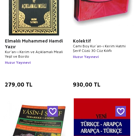
Elmalılı Muhammed Hamdi
Kolektif
Cami Boy Kur`an-ı Kerim Hatmi
Yazır
Şerif Cüzü 30 Cüz Kılıflı
Kur’an-ı Kerim ve Açıklamalı Meali
Yeşil ve Bordo
Huzur Yayınevi
Huzur Yayınevi
279,00
TL
930,00
TL