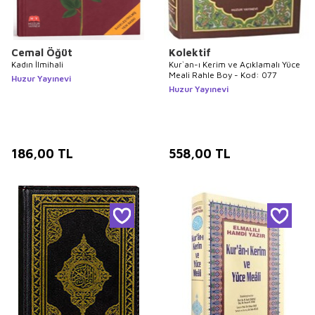
Cemal Öğüt
Kolektif
Kadın İlmihali
Kur`an-ı Kerim ve Açıklamalı Yüce
Meali Rahle Boy - Kod: 077
Huzur Yayınevi
Huzur Yayınevi
186,00
TL
558,00
TL