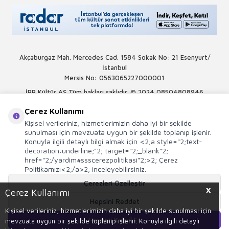
Akçaburgaz Mah. Mercedes Cad. 1584 Sokak No: 21 Esenyurt/
İstanbul
Mersis No: 0563065227000001
İBB Kültür AŞ Tüm hakları saklıdır. © 2024
08504808946
Çerez Kullanımı
Kişisel verileriniz, hizmetlerimizin daha iyi bir şekilde
sunulması için mevzuata uygun bir şekilde toplanıp işlenir.
Konuyla ilgili detaylı bilgi almak için <2;a style="2;text-
decoration:underline;"2; target="2;_blank"2;
href="2;/yardim#ssscerezpolitikasi"2;>2; Çerez
Politikamızı<2;/a>2; inceleyebilirsiniz.
Çerezleri Özelleştir
X
Çerez Kullanımı
Hepsini Reddet
Kişisel verileriniz, hizmetlerimizin daha iyi bir şekilde sunulması için
Hepsini Kabul Et
mevzuata uygun bir şekilde toplanıp işlenir. Konuyla ilgili detaylı