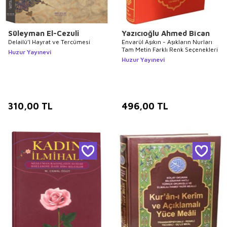
Süleyman El-Cezuli
Yazıcıoğlu Ahmed Bîcan
Delailü’l Hayrat ve Tercümesi
Envarül Aşıkın - Aşıkların Nurları
Tam Metin Farklı Renk Seçenekleri
Huzur Yayınevi
Huzur Yayınevi
310,00
TL
496,00
TL