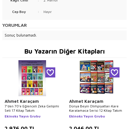
Kağıt Cinsi
:
2. Hamur
Cep Boy
:
Hayır
YORUMLAR
Sonuç bulunamadı.
Bu Yazarın Diğer Kitapları
Ahmet Karaçam
Ahmet Karaçam
7’den 70’e Eğlenceli Zeka Gelişimi
Dünya Beyin Olimpiyatları Kare
Seti 17 Kitap Takım
Karalamaca Serisi 12 Kitap Takım
Ekinoks Yayın Grubu
Ekinoks Yayın Grubu
2.976,00
TL
2.046,00
TL