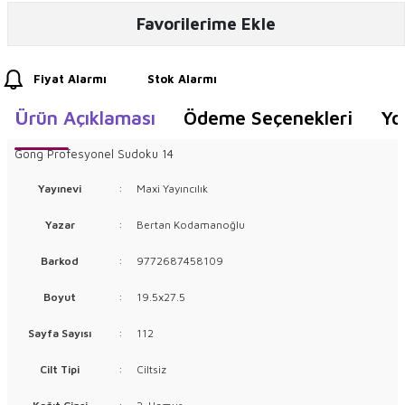
Favorilerime Ekle
Fiyat Alarmı
Stok Alarmı
Ürün Açıklaması
Ödeme Seçenekleri
Yo
Gong Profesyonel Sudoku 14
Yayınevi
:
Maxi Yayıncılık
Yazar
:
Bertan Kodamanoğlu
Barkod
:
9772687458109
Boyut
:
19.5x27.5
Sayfa Sayısı
:
112
Cilt Tipi
:
Ciltsiz