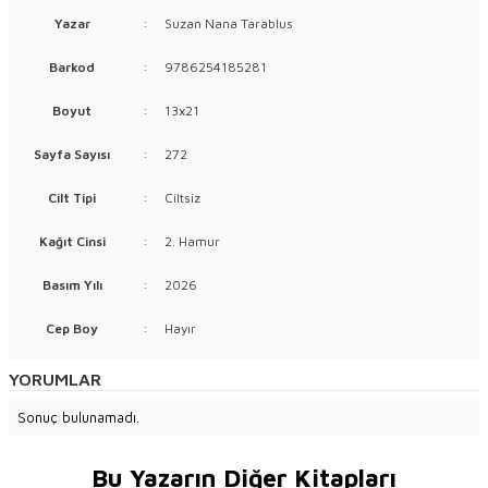
Yazar
:
Suzan Nana Tarablus
Barkod
:
9786254185281
Boyut
:
13x21
Sayfa Sayısı
:
272
Cilt Tipi
:
Ciltsiz
Kağıt Cinsi
:
2. Hamur
Basım Yılı
:
2026
Cep Boy
:
Hayır
YORUMLAR
Sonuç bulunamadı.
Bu Yazarın Diğer Kitapları