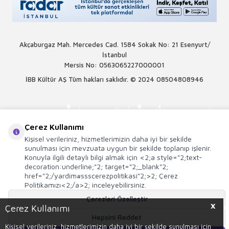
Akçaburgaz Mah. Mercedes Cad. 1584 Sokak No: 21 Esenyurt/
İstanbul
Mersis No: 0563065227000001
İBB Kültür AŞ Tüm hakları saklıdır. © 2024
08504808946
Çerez Kullanımı
Kişisel verileriniz, hizmetlerimizin daha iyi bir şekilde
sunulması için mevzuata uygun bir şekilde toplanıp işlenir.
Konuyla ilgili detaylı bilgi almak için <2;a style="2;text-
decoration:underline;"2; target="2;_blank"2;
href="2;/yardim#ssscerezpolitikasi"2;>2; Çerez
Politikamızı<2;/a>2; inceleyebilirsiniz.
Çerezleri Özelleştir
X
Çerez Kullanımı
Hepsini Reddet
T
-Soft
E-Ticaret
Sistemleriyle Hazırlanmıştır.
Kişisel verileriniz, hizmetlerimizin daha iyi bir şekilde sunulması için