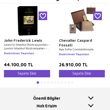
John Frederick Lewis
Chevalier Caspard
Lewis’in İstanbul İllüstrasyonları -
Fossati
Lyuisin İstanbul İllüstrasiyaları -
Aya Sofia Constantinople
Lewis`s Illustrations of
Demirören Yayınları
Demirören Yayınları
Constantinople
44.100,00
TL
26.910,00
TL
Sepete Ekle
Sepete Ekle
Önemli Bilgiler
Hızlı Erişim