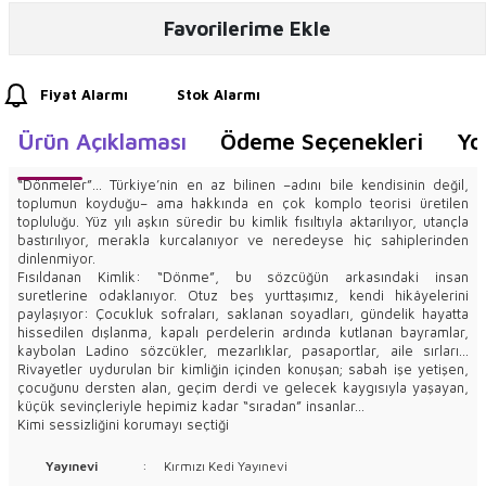
Favorilerime Ekle
Fiyat Alarmı
Stok Alarmı
Ürün Açıklaması
Ödeme Seçenekleri
Yo
“Dönmeler”... Türkiye’nin en az bilinen –adını bile kendisinin değil,
toplumun koyduğu– ama hakkında en çok komplo teorisi üretilen
topluluğu. Yüz yılı aşkın süredir bu kimlik fısıltıyla aktarılıyor, utançla
bastırılıyor, merakla kurcalanıyor ve neredeyse hiç sahiplerinden
dinlenmiyor.
Fısıldanan Kimlik: “Dönme”, bu sözcüğün arkasındaki insan
suretlerine odaklanıyor. Otuz beş yurttaşımız, kendi hikâyelerini
paylaşıyor: Çocukluk sofraları, saklanan soyadları, gündelik hayatta
hissedilen dışlanma, kapalı perdelerin ardında kutlanan bayramlar,
kaybolan Ladino sözcükler, mezarlıklar, pasaportlar, aile sırları...
Rivayetler uydurulan bir kimliğin içinden konuşan; sabah işe yetişen,
çocuğunu dersten alan, geçim derdi ve gelecek kaygısıyla yaşayan,
küçük sevinçleriyle hepimiz kadar “sıradan” insanlar...
Kimi sessizliğini korumayı seçtiği
Yayınevi
:
Kırmızı Kedi Yayınevi