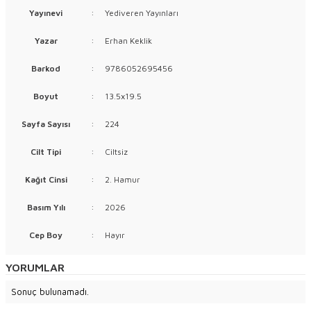
Yayınevi
:
Yediveren Yayınları
Yazar
:
Erhan Keklik
Barkod
:
9786052695456
Boyut
:
13.5x19.5
Sayfa Sayısı
:
224
Cilt Tipi
:
Ciltsiz
Kağıt Cinsi
:
2. Hamur
Basım Yılı
:
2026
Cep Boy
:
Hayır
YORUMLAR
Sonuç bulunamadı.