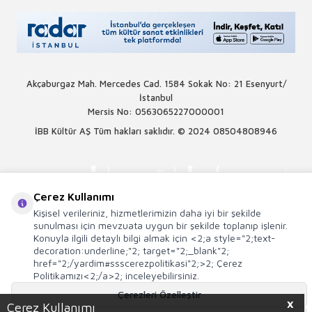
Akçaburgaz Mah. Mercedes Cad. 1584 Sokak No: 21 Esenyurt/
İstanbul
Mersis No: 0563065227000001
İBB Kültür AŞ Tüm hakları saklıdır. © 2024
08504808946
Çerez Kullanımı
Kişisel verileriniz, hizmetlerimizin daha iyi bir şekilde
sunulması için mevzuata uygun bir şekilde toplanıp işlenir.
Konuyla ilgili detaylı bilgi almak için <2;a style="2;text-
decoration:underline;"2; target="2;_blank"2;
href="2;/yardim#ssscerezpolitikasi"2;>2; Çerez
Politikamızı<2;/a>2; inceleyebilirsiniz.
Çerezleri Özelleştir
X
Çerez Kullanımı