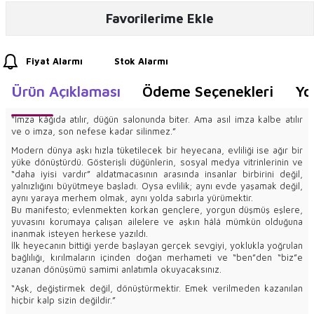
Favorilerime Ekle
Fiyat Alarmı
Stok Alarmı
Ürün Açıklaması
Ödeme Seçenekleri
Yo
“İmza kâğıda atılır, düğün salonunda biter. Ama asıl imza kalbe atılır
ve o imza, son nefese kadar silinmez.”
Modern dünya aşkı hızla tüketilecek bir heyecana, evliliği ise ağır bir
yüke dönüştürdü. Gösterişli düğünlerin, sosyal medya vitrinlerinin ve
“daha iyisi vardır” aldatmacasının arasında insanlar birbirini değil,
yalnızlığını büyütmeye başladı. Oysa evlilik; aynı evde yaşamak değil,
aynı yaraya merhem olmak, aynı yolda sabırla yürümektir.
Bu manifesto; evlenmekten korkan gençlere, yorgun düşmüş eşlere,
yuvasını korumaya çalışan ailelere ve aşkın hâlâ mümkün olduğuna
inanmak isteyen herkese yazıldı.
İlk heyecanın bittiği yerde başlayan gerçek sevgiyi, yoklukla yoğrulan
bağlılığı, kırılmaların içinden doğan merhameti ve “ben”den “biz”e
uzanan dönüşümü samimi anlatımla okuyacaksınız.
“Aşk, değiştirmek değil, dönüştürmektir. Emek verilmeden kazanılan
hiçbir kalp sizin değildir.”