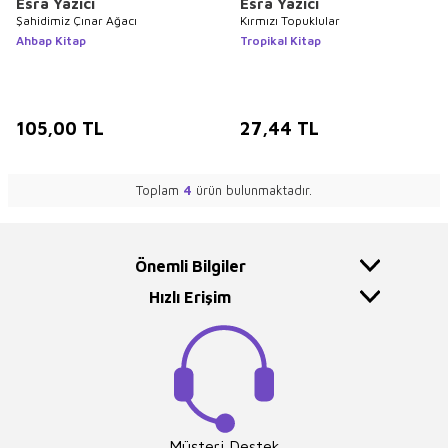
Esra Yazıcı
Esra Yazıcı
Şahidimiz Çınar Ağacı
Kırmızı Topuklular
Ahbap Kitap
Tropikal Kitap
105,00
TL
27,44
TL
Toplam
4
ürün bulunmaktadır.
Önemli Bilgiler
Hızlı Erişim
Müşteri Destek