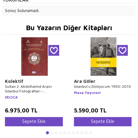
Sonuç bulunamadı.
Bu Yazarın Diğer Kitapları
Kolektif
Ara Güler
Sultan 2. Abdülhamid Arşivi
İstanbul`u Dinliyorum 1950-2010
İstanbul Fotoğrafları -
Masa Yayınevi
Photographs of Istanbul From the
IRCICA
Archives of Sultan Abdülhamid 2
6.975,00
TL
5.590,00
TL
Sepete Ekle
Sepete Ekle