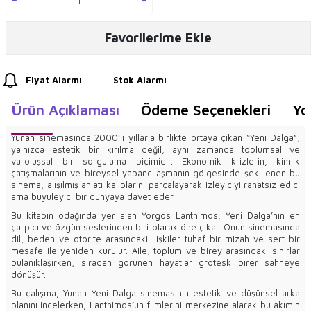
Favorilerime Ekle
Fiyat Alarmı
Stok Alarmı
Ürün Açıklaması
Ödeme Seçenekleri
Yo
Yunan sinemasında 2000’li yıllarla birlikte ortaya çıkan “Yeni Dalga”,
yalnızca estetik bir kırılma değil, aynı zamanda toplumsal ve
varoluşsal bir sorgulama biçimidir. Ekonomik krizlerin, kimlik
çatışmalarının ve bireysel yabancılaşmanın gölgesinde şekillenen bu
sinema, alışılmış anlatı kalıplarını parçalayarak izleyiciyi rahatsız edici
ama büyüleyici bir dünyaya davet eder.
Bu kitabın odağında yer alan Yorgos Lanthimos, Yeni Dalga’nın en
çarpıcı ve özgün seslerinden biri olarak öne çıkar. Onun sinemasında
dil, beden ve otorite arasındaki ilişkiler tuhaf bir mizah ve sert bir
mesafe ile yeniden kurulur. Aile, toplum ve birey arasındaki sınırlar
bulanıklaşırken, sıradan görünen hayatlar grotesk birer sahneye
dönüşür.
Bu çalışma, Yunan Yeni Dalga sinemasının estetik ve düşünsel arka
planını incelerken, Lanthimos’un filmlerini merkezine alarak bu akımın