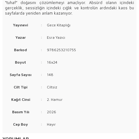
“tuhaf” doğasını çözümlemeyi amaçlıyor. Absürd olanın içindeki
gerçeklik, sessizliğin içindeki çığlık ve kontrolün ardındaki kaos bu
sayfalarda yeniden anlam kazanıyor.
Yayınevi
:
Gece Kitaplığı
Yazar
:
Esra Yazıcı
Barkod
:
9786253210755
Boyut
:
16x24
Sayfa Sayısı
:
148
Cilt Tipi
:
Ciltsiz
Kağıt Cinsi
:
2. Hamur
Basım Yılı
:
2026
Cep Boy
:
Hayır
YORUMLAR