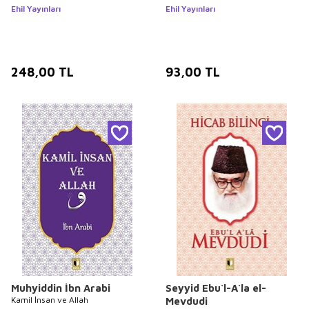
Ehil Yayınları
Ehil Yayınları
248,00
TL
93,00
TL
Muhyiddin İbn Arabi
Seyyid Ebu`l-A`la el-
Kamil İnsan ve Allah
Mevdudi