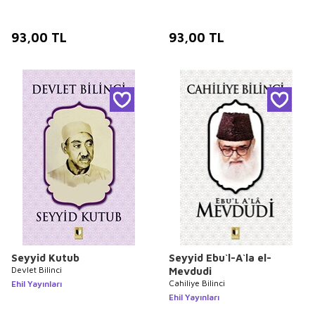
93,00
TL
93,00
TL
Seyyid Kutub
Seyyid Ebu`l-A`la el-
Devlet Bilinci
Mevdudi
Cahiliye Bilinci
Ehil Yayınları
Ehil Yayınları