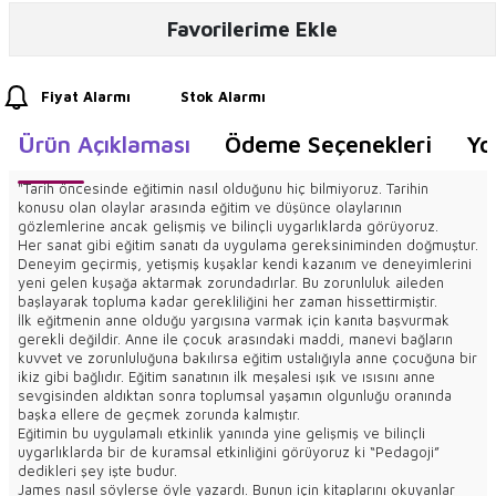
Favorilerime Ekle
Fiyat Alarmı
Stok Alarmı
Ürün Açıklaması
Ödeme Seçenekleri
Yo
"Tarih öncesinde eğitimin nasıl olduğunu hiç bilmiyoruz. Tarihin
konusu olan olaylar arasında eğitim ve düşünce olaylarının
gözlemlerine ancak gelişmiş ve bilinçli uygarlıklarda görüyoruz.
Her sanat gibi eğitim sanatı da uygulama gereksiniminden doğmuştur.
Deneyim geçirmiş, yetişmiş kuşaklar kendi kazanım ve deneyimlerini
yeni gelen kuşağa aktarmak zorundadırlar. Bu zorunluluk aileden
başlayarak topluma kadar gerekliliğini her zaman hissettirmiştir.
İlk eğitmenin anne olduğu yargısına varmak için kanıta başvurmak
gerekli değildir. Anne ile çocuk arasındaki maddi, manevi bağların
kuvvet ve zorunluluğuna bakılırsa eğitim ustalığıyla anne çocuğuna bir
ikiz gibi bağlıdır. Eğitim sanatının ilk meşalesi ışık ve ısısını anne
sevgisinden aldıktan sonra toplumsal yaşamın olgunluğu oranında
başka ellere de geçmek zorunda kalmıştır.
Eğitimin bu uygulamalı etkinlik yanında yine gelişmiş ve bilinçli
uygarlıklarda bir de kuramsal etkinliğini görüyoruz ki “Pedagoji”
dedikleri şey işte budur.
James nasıl söylerse öyle yazardı. Bunun için kitaplarını okuyanlar