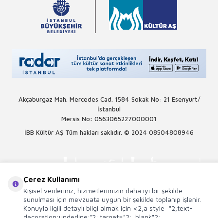
Akçaburgaz Mah. Mercedes Cad. 1584 Sokak No: 21 Esenyurt/
İstanbul
Mersis No: 0563065227000001
İBB Kültür AŞ Tüm hakları saklıdır. © 2024
08504808946
Çerez Kullanımı
Kişisel verileriniz, hizmetlerimizin daha iyi bir şekilde
sunulması için mevzuata uygun bir şekilde toplanıp işlenir.
Konuyla ilgili detaylı bilgi almak için <2;a style="2;text-
decoration:underline;"2; target="2;_blank"2;