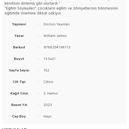
kendisini dinlemiş gibi olurlardı."
“Eğitim Söyleşileri” çocukların eğilim ve zihniyetlerinin bilinmesinin
eğitimde önemine dikkat çekiyor.
Yayınevi
:
Dorlion Yayınları
Yazar
:
William James
Barkod
:
9786254198113
Boyut
:
13.5x21
Sayfa Sayısı
:
152
Cilt Tipi
:
Ciltsiz
Kağıt Cinsi
:
2. Hamur
Basım Yılı
:
2023
Cep Boy
:
Hayır