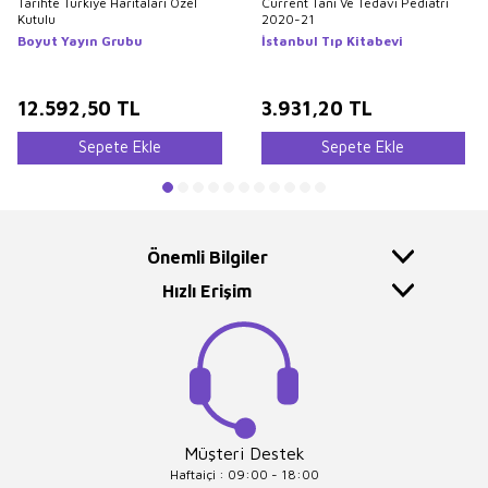
Tarihte Türkiye Haritaları Özel
Current Tanı Ve Tedavi Pediatri
Kutulu
2020-21
Boyut Yayın Grubu
İstanbul Tıp Kitabevi
12.592,50
TL
3.931,20
TL
Sepete Ekle
Sepete Ekle
Önemli Bilgiler
Hızlı Erişim
Müşteri Destek
Haftaiçi : 09:00 - 18:00