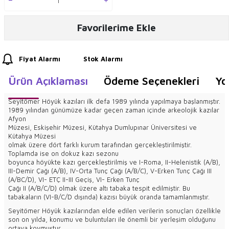
Favorilerime Ekle
Fiyat Alarmı
Stok Alarmı
Ürün Açıklaması
Ödeme Seçenekleri
Yo
Seyitömer Höyük kazıları ilk defa 1989 yılında yapılmaya başlanmıştır.
1989 yılından günümüze kadar geçen zaman içinde arkeolojik kazılar
Afyon
Müzesi, Eskişehir Müzesi, Kütahya Dumlupınar Üniversitesi ve
Kütahya Müzesi
olmak üzere dört farklı kurum tarafından gerçekleştirilmiştir.
Toplamda ise on dokuz kazı sezonu
boyunca höyükte kazı gerçekleştirilmiş ve I-Roma, II-Helenistik (A/B),
III-Demir Çağı (A/B), IV-Orta Tunç Çağı (A/B/C), V-Erken Tunç Çağı III
(A/BC/D), VI- ETÇ II-III Geçiş, VI- Erken Tunç
Çağı II (A/B/C/D) olmak üzere altı tabaka tespit edilmiştir. Bu
tabakaların (VI-B/C/D dışında) kazısı büyük oranda tamamlanmıştır.
Seyitömer Höyük kazılarından elde edilen verilerin sonuçları özellikle
son on yılda, konumu ve buluntuları ile önemli bir yerleşim olduğunu
ortaya koymuştur.