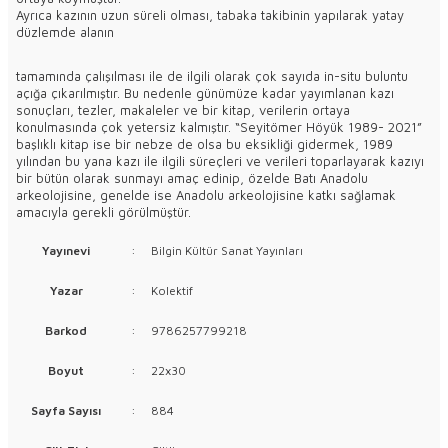
Ayrıca kazının uzun süreli olması, tabaka takibinin yapılarak yatay
düzlemde alanın
tamamında çalışılması ile de ilgili olarak çok sayıda in-situ buluntu
açığa çıkarılmıştır. Bu nedenle günümüze kadar yayımlanan kazı
sonuçları, tezler, makaleler ve bir kitap, verilerin ortaya
konulmasında çok yetersiz kalmıştır. “Seyitömer Höyük 1989- 2021”
başlıklı kitap ise bir nebze de olsa bu eksikliği gidermek, 1989
yılından bu yana kazı ile ilgili süreçleri ve verileri toparlayarak kazıyı
bir bütün olarak sunmayı amaç edinip, özelde Batı Anadolu
arkeolojisine, genelde ise Anadolu arkeolojisine katkı sağlamak
amacıyla gerekli görülmüştür.
Yayınevi
:
Bilgin Kültür Sanat Yayınları
Yazar
:
Kolektif
Barkod
:
9786257799218
Boyut
:
22x30
Sayfa Sayısı
:
884