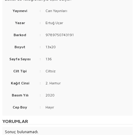
Yayınevi
:
Can Yayınları
Yazar
:
Ertuğ Uçar
Barkod
:
9789750743191
Boyut
:
13x20
Sayfa Sayısı
:
136
Cilt Tipi
:
Ciltsiz
Kağıt Cinsi
:
2. Hamur
Basım Yılı
:
2020
Cep Boy
:
Hayır
YORUMLAR
Sonuç bulunamadı.