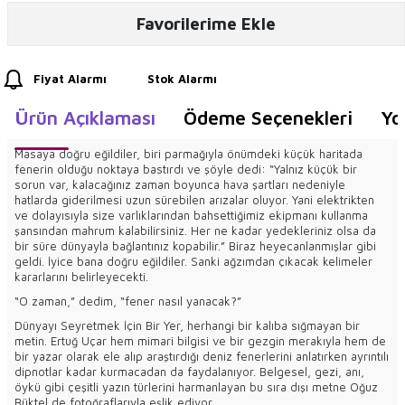
Favorilerime Ekle
Fiyat Alarmı
Stok Alarmı
Ürün Açıklaması
Ödeme Seçenekleri
Yo
Masaya doğru eğildiler, biri parmağıyla önümdeki küçük haritada
fenerin olduğu noktaya bastırdı ve şöyle dedi: “Yalnız küçük bir
sorun var, kalacağınız zaman boyunca hava şartları nedeniyle
hatlarda giderilmesi uzun sürebilen arızalar oluyor. Yani elektrikten
ve dolayısıyla size varlıklarından bahsettiğimiz ekipmanı kullanma
şansından mahrum kalabilirsiniz. Her ne kadar yedekleriniz olsa da
bir süre dünyayla bağlantınız kopabilir.” Biraz heyecanlanmışlar gibi
geldi. İyice bana doğru eğildiler. Sanki ağzımdan çıkacak kelimeler
kararlarını belirleyecekti.
“O zaman,” dedim, “fener nasıl yanacak?”
Dünyayı Seyretmek İçin Bir Yer, herhangi bir kalıba sığmayan bir
metin. Ertuğ Uçar hem mimari bilgisi ve bir gezgin merakıyla hem de
bir yazar olarak ele alıp araştırdığı deniz fenerlerini anlatırken ayrıntılı
dipnotlar kadar kurmacadan da faydalanıyor. Belgesel, gezi, anı,
öykü gibi çeşitli yazın türlerini harmanlayan bu sıra dışı metne Oğuz
Büktel de fotoğraflarıyla eşlik ediyor.