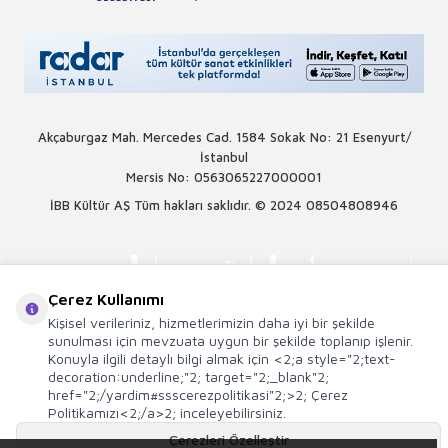
Akçaburgaz Mah. Mercedes Cad. 1584 Sokak No: 21 Esenyurt/
İstanbul
Mersis No: 0563065227000001
İBB Kültür AŞ Tüm hakları saklıdır. © 2024
08504808946
Çerez Kullanımı
Kişisel verileriniz, hizmetlerimizin daha iyi bir şekilde
sunulması için mevzuata uygun bir şekilde toplanıp işlenir.
Konuyla ilgili detaylı bilgi almak için <2;a style="2;text-
decoration:underline;"2; target="2;_blank"2;
href="2;/yardim#ssscerezpolitikasi"2;>2; Çerez
Politikamızı<2;/a>2; inceleyebilirsiniz.
Çerezleri Özelleştir