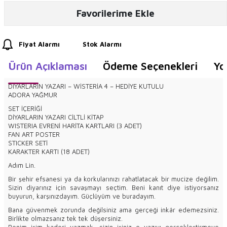
Favorilerime Ekle
Fiyat Alarmı
Stok Alarmı
Ürün Açıklaması
Ödeme Seçenekleri
Yo
DİYARLARIN YAZARI – WİSTERİA 4 – HEDİYE KUTULU
ADORA YAĞMUR
SET İÇERİĞİ
DİYARLARIN YAZARI CİLTLİ KİTAP
WISTERIA EVRENİ HARİTA KARTLARI (3 ADET)
FAN ART POSTER
STICKER SETİ
KARAKTER KARTI (18 ADET)
Adım Lin.
Bir şehir efsanesi ya da korkularınızı rahatlatacak bir mucize değilim.
Sizin diyarınız için savaşmayı seçtim. Beni kanıt diye istiyorsanız
buyurun, karşınızdayım. Güçlüyüm ve buradayım.
Bana güvenmek zorunda değilsiniz ama gerçeği inkâr edemezsiniz.
Birlikte olmazsanız tek tek düşersiniz.
Benim işim kaderi yazmak, sizin işiniz o yazıyı gerçekleştirmeye