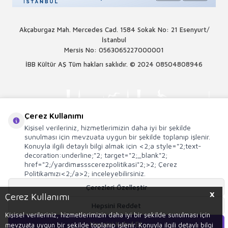
Akçaburgaz Mah. Mercedes Cad. 1584 Sokak No: 21 Esenyurt/
İstanbul
Mersis No: 0563065227000001
İBB Kültür AŞ Tüm hakları saklıdır. © 2024
08504808946
Çerez Kullanımı
Kişisel verileriniz, hizmetlerimizin daha iyi bir şekilde
sunulması için mevzuata uygun bir şekilde toplanıp işlenir.
Konuyla ilgili detaylı bilgi almak için <2;a style="2;text-
decoration:underline;"2; target="2;_blank"2;
href="2;/yardim#ssscerezpolitikasi"2;>2; Çerez
Politikamızı<2;/a>2; inceleyebilirsiniz.
Çerezleri Özelleştir
X
Çerez Kullanımı
T
-Soft
E-Ticaret
Sistemleriyle Hazırlanmıştır.
Hepsini Reddet
Kişisel verileriniz, hizmetlerimizin daha iyi bir şekilde sunulması için
Hepsini Kabul Et
mevzuata uygun bir şekilde toplanıp işlenir. Konuyla ilgili detaylı bilgi