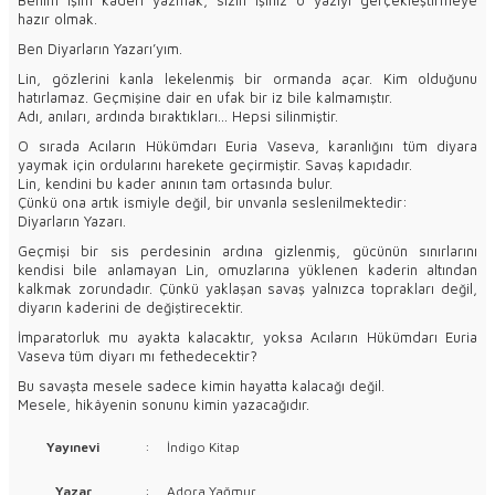
hazır olmak.
Ben Diyarların Yazarı’yım.
Lin, gözlerini kanla lekelenmiş bir ormanda açar. Kim olduğunu
hatırlamaz. Geçmişine dair en ufak bir iz bile kalmamıştır.
Adı, anıları, ardında bıraktıkları… Hepsi silinmiştir.
O sırada Acıların Hükümdarı Euria Vaseva, karanlığını tüm diyara
yaymak için ordularını harekete geçirmiştir. Savaş kapıdadır.
Lin, kendini bu kader anının tam ortasında bulur.
Çünkü ona artık ismiyle değil, bir unvanla seslenilmektedir:
Diyarların Yazarı.
Geçmişi bir sis perdesinin ardına gizlenmiş, gücünün sınırlarını
kendisi bile anlamayan Lin, omuzlarına yüklenen kaderin altından
kalkmak zorundadır. Çünkü yaklaşan savaş yalnızca toprakları değil,
diyarın kaderini de değiştirecektir.
İmparatorluk mu ayakta kalacaktır, yoksa Acıların Hükümdarı Euria
Vaseva tüm diyarı mı fethedecektir?
Bu savaşta mesele sadece kimin hayatta kalacağı değil.
Mesele, hikâyenin sonunu kimin yazacağıdır.
Yayınevi
:
İndigo Kitap
Yazar
:
Adora Yağmur