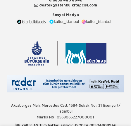
destek@istanbulkitapcisi.com
Sosyal Medya
Akçaburgaz Mah. Mercedes Cad. 1584 Sokak No: 21 Esenyurt/
İstanbul
Mersis No: 0563065227000001
İBB Kültür AŞ Tüm hakları saklıdır. © 2024
08504808946