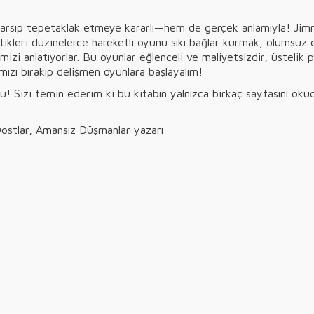
rsıp tepetaklak etmeye kararlı—hem de gerçek anlamıyla! Jimnas
ettikleri düzinelerce hareketli oyunu sıkı bağlar kurmak, olumsu
ğimizi anlatıyorlar. Bu oyunlar eğlenceli ve maliyetsizdir, üste
rımızı bırakıp delişmen oyunlara başlayalım!
! Sizi temin ederim ki bu kitabın yalnızca birkaç sayfasını ok
Dostlar, Amansız Düşmanlar yazarı