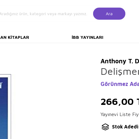
Ara
KAN KITAPLAR
İBB YAYINLARI
Anthony T. 
Delişme
Görünmez Ada
266,00
Yayınevi Liste Fiy
Stok Adedi