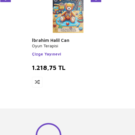
İbrahim Halil Can
Steve
Oyun Terapisi
Bebek
Çizge Yayınevi
İmge K
1.218,75
TL
1.19