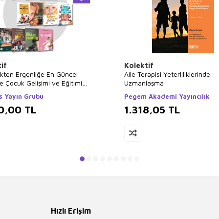
if
Kolektif
ikten Ergenliğe En Güncel
Aile Terapisi Yeterliliklerinde
rle Çocuk Gelişimi ve Eğitimi
Uzmanlaşma
 Kitap
s Yayın Grubu
Pegem Akademi Yayıncılık
0,00
TL
1.318,05
TL
Hızlı Erişim