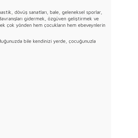
tik, dövüş sanatları, bale, geleneksel sporlar,
z davranışları gidermek, özgüven geliştirmek ve
lik pek çok yönden hem çocukların hem ebeveynlerin
uduğunuzda bile kendinizi yerde, çocuğunuzla