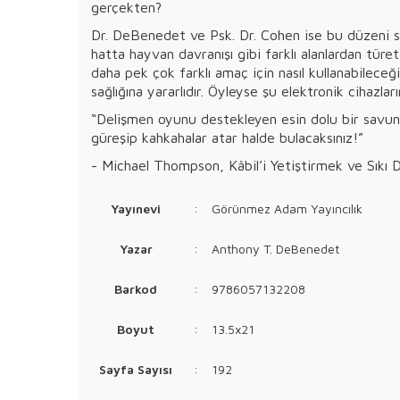
gerçekten?
Dr. DeBenedet ve Psk. Dr. Cohen ise bu düzeni sa
hatta hayvan davranışı gibi farklı alanlardan tür
daha pek çok farklı amaç için nasıl kullanabilece
sağlığına yararlıdır. Öyleyse şu elektronik cihazla
“Delişmen oyunu destekleyen esin dolu bir savunu
güreşip kahkahalar atar halde bulacaksınız!”
- Michael Thompson, Kâbil’i Yetiştirmek ve Sıkı 
Yayınevi
:
Görünmez Adam Yayıncılık
Yazar
:
Anthony T. DeBenedet
Barkod
:
9786057132208
Boyut
:
13.5x21
Sayfa Sayısı
:
192