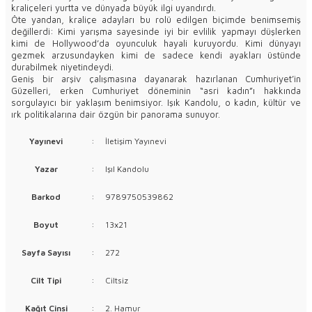
kraliçeleri yurtta ve dünyada büyük ilgi uyandırdı.
Öte yandan, kraliçe adayları bu rolü edilgen biçimde benimsemiş
değillerdi: Kimi yarışma sayesinde iyi bir evlilik yapmayı düşlerken
kimi de Hollywood’da oyunculuk hayali kuruyordu. Kimi dünyayı
gezmek arzusundayken kimi de sadece kendi ayakları üstünde
durabilmek niyetindeydi.
Geniş bir arşiv çalışmasına dayanarak hazırlanan Cumhuriyet’in
Güzelleri, erken Cumhuriyet döneminin “asri kadın”ı hakkında
sorgulayıcı bir yaklaşım benimsiyor. Işık Kandolu, o kadın, kültür ve
ırk politikalarına dair özgün bir panorama sunuyor.
Yayınevi
:
İletişim Yayınevi
Yazar
:
Işıl Kandolu
Barkod
:
9789750539862
Boyut
:
13x21
Sayfa Sayısı
:
272
Cilt Tipi
:
Ciltsiz
Kağıt Cinsi
:
2. Hamur