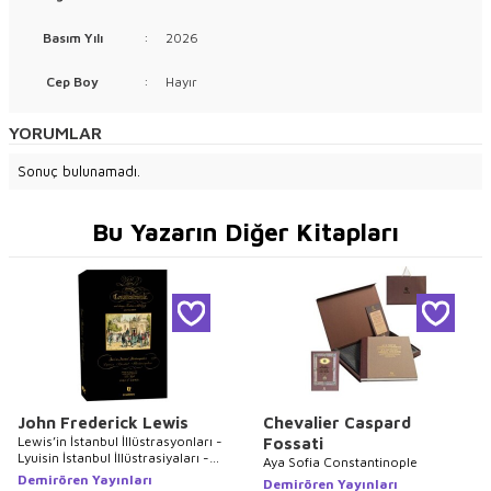
Basım Yılı
:
2026
Cep Boy
:
Hayır
YORUMLAR
Sonuç bulunamadı.
Bu Yazarın Diğer Kitapları
John Frederick Lewis
Chevalier Caspard
Lewis’in İstanbul İllüstrasyonları -
Fossati
Lyuisin İstanbul İllüstrasiyaları -
Aya Sofia Constantinople
Lewis`s Illustrations of
Demirören Yayınları
Demirören Yayınları
Constantinople