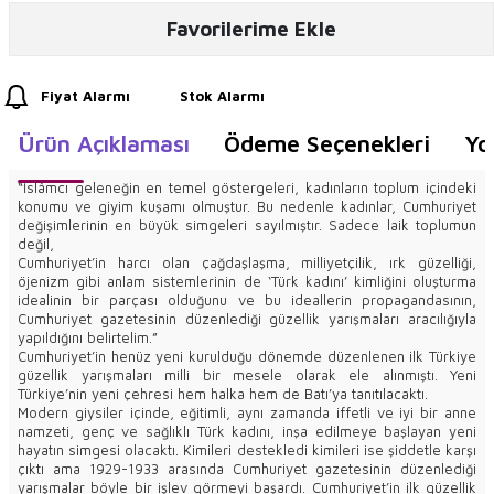
Favorilerime Ekle
Fiyat Alarmı
Stok Alarmı
Ürün Açıklaması
Ödeme Seçenekleri
Yo
“İslâmcı geleneğin en temel göstergeleri, kadınların toplum içindeki
konumu ve giyim kuşamı olmuştur. Bu nedenle kadınlar, Cumhuriyet
değişimlerinin en büyük simgeleri sayılmıştır. Sadece laik toplumun
değil,
Cumhuriyet’in harcı olan çağdaşlaşma, milliyetçilik, ırk güzelliği,
öjenizm gibi anlam sistemlerinin de ‘Türk kadını’ kimliğini oluşturma
idealinin bir parçası olduğunu ve bu ideallerin propagandasının,
Cumhuriyet gazetesinin düzenlediği güzellik yarışmaları aracılığıyla
yapıldığını belirtelim.”
Cumhuriyet’in henüz yeni kurulduğu dönemde düzenlenen ilk Türkiye
güzellik yarışmaları milli bir mesele olarak ele alınmıştı. Yeni
Türkiye’nin yeni çehresi hem halka hem de Batı’ya tanıtılacaktı.
Modern giysiler içinde, eğitimli, aynı zamanda iffetli ve iyi bir anne
namzeti, genç ve sağlıklı Türk kadını, inşa edilmeye başlayan yeni
hayatın simgesi olacaktı. Kimileri destekledi kimileri ise şiddetle karşı
çıktı ama 1929-1933 arasında Cumhuriyet gazetesinin düzenlediği
yarışmalar böyle bir işlev görmeyi başardı. Cumhuriyet’in ilk güzellik