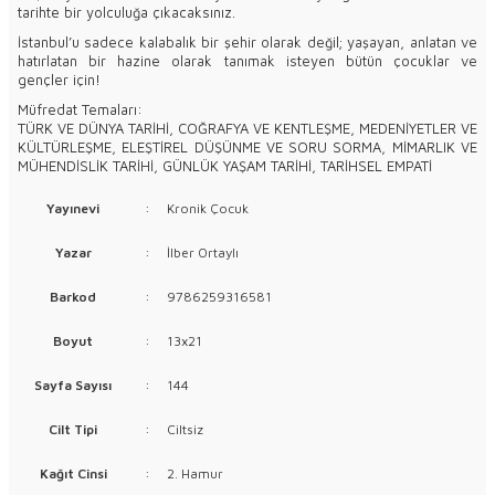
tarihte bir yolculuğa çıkacaksınız.
İstanbul’u sadece kalabalık bir şehir olarak değil; yaşayan, anlatan ve
hatırlatan bir hazine olarak tanımak isteyen bütün çocuklar ve
gençler için!
Müfredat Temaları:
TÜRK VE DÜNYA TARİHİ, COĞRAFYA VE KENTLEŞME, MEDENİYETLER VE
KÜLTÜRLEŞME, ELEŞTİREL DÜŞÜNME VE SORU SORMA, MİMARLIK VE
MÜHENDİSLİK TARİHİ, GÜNLÜK YAŞAM TARİHİ, TARİHSEL EMPATİ
Yayınevi
:
Kronik Çocuk
Yazar
:
İlber Ortaylı
Barkod
:
9786259316581
Boyut
:
13x21
Sayfa Sayısı
:
144
Cilt Tipi
:
Ciltsiz
Kağıt Cinsi
:
2. Hamur