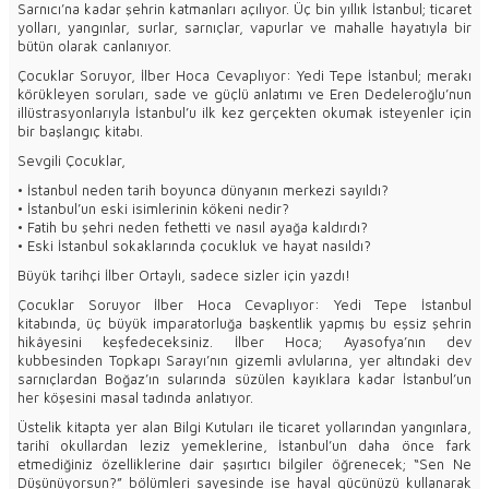
Sarnıcı’na kadar şehrin katmanları açılıyor. Üç bin yıllık İstanbul; ticaret
yolları, yangınlar, surlar, sarnıçlar, vapurlar ve mahalle hayatıyla bir
bütün olarak canlanıyor.
Çocuklar Soruyor, İlber Hoca Cevaplıyor: Yedi Tepe İstanbul; merakı
körükleyen soruları, sade ve güçlü anlatımı ve Eren Dedeleroğlu’nun
illüstrasyonlarıyla İstanbul’u ilk kez gerçekten okumak isteyenler için
bir başlangıç kitabı.
Sevgili Çocuklar,
• İstanbul neden tarih boyunca dünyanın merkezi sayıldı?
• İstanbul’un eski isimlerinin kökeni nedir?
• Fatih bu şehri neden fethetti ve nasıl ayağa kaldırdı?
• Eski İstanbul sokaklarında çocukluk ve hayat nasıldı?
Büyük tarihçi İlber Ortaylı, sadece sizler için yazdı!
Çocuklar Soruyor İlber Hoca Cevaplıyor: Yedi Tepe İstanbul
kitabında, üç büyük imparatorluğa başkentlik yapmış bu eşsiz şehrin
hikâyesini keşfedeceksiniz. İlber Hoca; Ayasofya’nın dev
kubbesinden Topkapı Sarayı’nın gizemli avlularına, yer altındaki dev
sarnıçlardan Boğaz’ın sularında süzülen kayıklara kadar İstanbul’un
her köşesini masal tadında anlatıyor.
Üstelik kitapta yer alan Bilgi Kutuları ile ticaret yollarından yangınlara,
tarihî okullardan leziz yemeklerine, İstanbul’un daha önce fark
etmediğiniz özelliklerine dair şaşırtıcı bilgiler öğrenecek; “Sen Ne
Düşünüyorsun?” bölümleri sayesinde ise hayal gücünüzü kullanarak