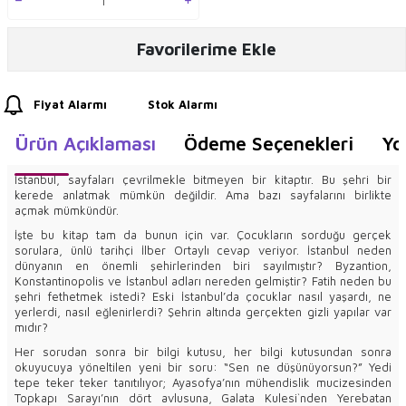
Favorilerime Ekle
Fiyat Alarmı
Stok Alarmı
Ürün Açıklaması
Ödeme Seçenekleri
Yo
İstanbul, sayfaları çevrilmekle bitmeyen bir kitaptır. Bu şehri bir
kerede anlatmak mümkün değildir. Ama bazı sayfalarını birlikte
açmak mümkündür.
İşte bu kitap tam da bunun için var. Çocukların sorduğu gerçek
sorulara, ünlü tarihçi İlber Ortaylı cevap veriyor. İstanbul neden
dünyanın en önemli şehirlerinden biri sayılmıştır? Byzantion,
Konstantinopolis ve İstanbul adları nereden gelmiştir? Fatih neden bu
şehri fethetmek istedi? Eski İstanbul’da çocuklar nasıl yaşardı, ne
yerlerdi, nasıl eğlenirlerdi? Şehrin altında gerçekten gizli yapılar var
mıdır?
Her sorudan sonra bir bilgi kutusu, her bilgi kutusundan sonra
okuyucuya yöneltilen yeni bir soru: “Sen ne düşünüyorsun?” Yedi
tepe teker teker tanıtılıyor; Ayasofya’nın mühendislik mucizesinden
Topkapı Sarayı’nın dört avlusuna, Galata Kulesi`nden Yerebatan