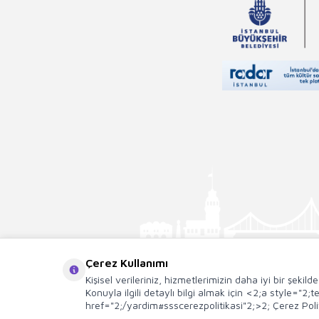
Falih Rıfkı Atay
Masaşi Kişimoto
Yusuf Tavaslı
Sinan Yağmur
Rıfat Ilgaz
Aslıhan Cengiz
Hüseyin Nihal
Atsız
Eda Bayrak
Ali Haydar Haksal
Pierre Loti
Felicity Brooks
Nedim Gürsel
Çerez Kullanımı
Kişisel verileriniz, hizmetlerimizin daha iyi bir şekil
Sami Sönmez
Konuyla ilgili detaylı bilgi almak için <2;a style="2
Emilie Beaumont
href="2;/yardim#ssscerezpolitikasi"2;>2; Çerez Polit