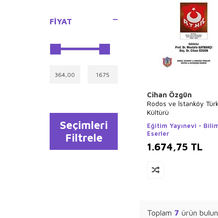
Sue Graves
Ayşe Kulin
FIYAT
Joseph Midthun
Yusuf Akçura
Brian Michael
Bendis
İlyas Güneş
Cihan Özgün
Halil İnalcık
Rodos ve İstanköy Tür
Hasan El-Benna
Kültürü
Seçimleri
Eğitim Yayınevi - Bili
İlyas Özbay
Eserler
Filtrele
Ali Şeriati
1.674,75
TL
Özdemir İnce
Seyyid Ebu`l-A`la
el-Mevdudi
Hidayet Karakuş
Merve Gülcemal
Toplam
7
ürün bulun