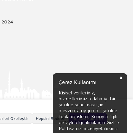
© 2024
X
Çerez Kullanımı
Kişisel verileriniz,
hizmetlerimizin daha iyi bir
şekilde sunulması için
mevzuata uygun bir şekilde
toplanıp işlenir. Konuyla ilgili
zleri Özelleştir
Hepsini Reddet
Hepsini Kabul Et
detaylı bilgi almak için Gizlilik
Politikamızı inceleyebilirsiniz.