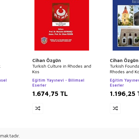
Cihan Özgün
Cihan Özgün
k
Turkish Culture in Rhodes and
Turkish Founda
Kos
Rhodes and K
msel
Eğitim Yayınevi - Bilimsel
Eğitim Yayınev
Eserler
Eserler
1.674,75
TL
1.196,25
maktadır.