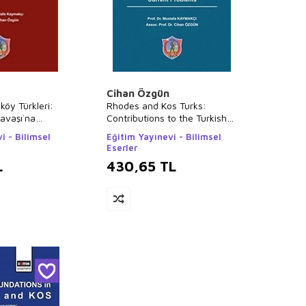
Cihan Özgün
köy Türkleri:
Rhodes and Kos Turks:
Savaşı`na
Contributions to the Turkish
ncel Sorunları
War of Independence and
i - Bilimsel
Eğitim Yayınevi - Bilimsel
Current Problems
Eserler
L
430,65
TL