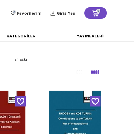
0
0
Favorilerim
Giriş Yap
KATEGORILER
YAYINEVLERI
En Eski