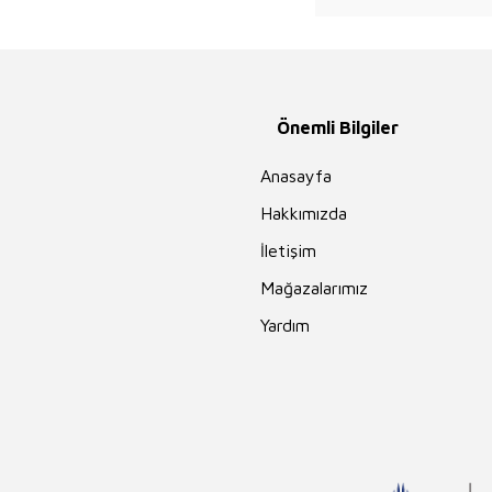
Guy de
Maupassant
İhsan Süreyya
Sırma
Mehmet Akif
Önemli Bilgiler
Ersoy
Ahmet Ümit
Anasayfa
Ahmet Kabaklı
Hakkımızda
Edgar Rice
Burroughs
İletişim
Erika Bartos
Mağazalarımız
Andrew Lang
Yardım
Rasim Özdenören
Hayreddin
Karaman
Charles Darwin
Nilgün Cevher
Kalburan