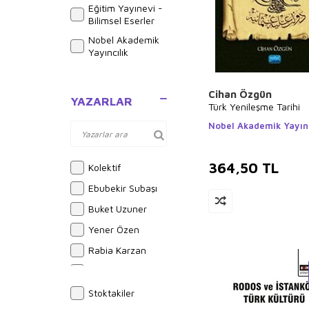
Eğitim Yayınevi -
Bilimsel Eserler
Nobel Akademik
Yayıncılık
Cihan Özgün
YAZARLAR
Türk Yenileşme Tarihi
Nobel Akademik Yayınc
364,50
TL
Kolektif
Ebubekir Subaşı
Buket Uzuner
Yener Özen
Rabia Karzan
Bram Stoker
Alphonse Daudet
Stoktakiler