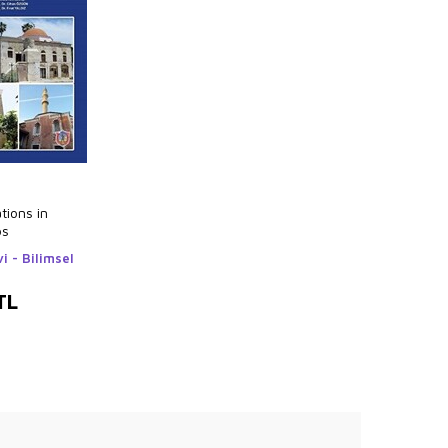
tions in
os
i - Bilimsel
TL