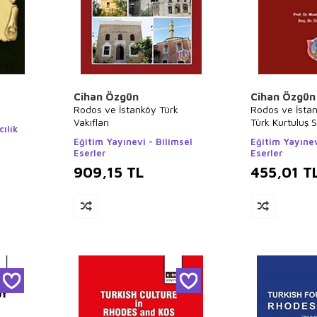
Cihan Özgün
Cihan Özgün
Rodos ve İstanköy Türk
Rodos ve İstan
Vakıfları
Türk Kurtuluş 
ılık
Katkıları ve Gü
Eğitim Yayınevi - Bilimsel
Eğitim Yayınev
Eserler
Eserler
909,15
TL
455,01
T