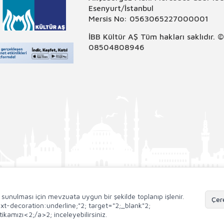
Esenyurt/İstanbul
Mersis No: 0563065227000001
İBB Kültür AŞ Tüm hakları saklıdır. 
08504808946
de sunulması için mevzuata uygun bir şekilde toplanıp işlenir.
Çere
;text-decoration:underline;"2; target="2;_blank"2;
ikamızı<2;/a>2; inceleyebilirsiniz.
T
-Soft
E-Ticaret
Sistemleriyle Hazırlanmıştır.