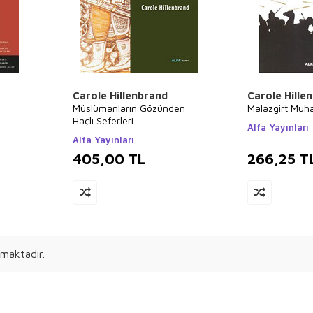
Carole Hillenbrand
Carole Hille
Müslümanların Gözünden
Malazgirt Muh
Haçlı Seferleri
Alfa Yayınları
Alfa Yayınları
405,00
TL
266,25
T
maktadır.