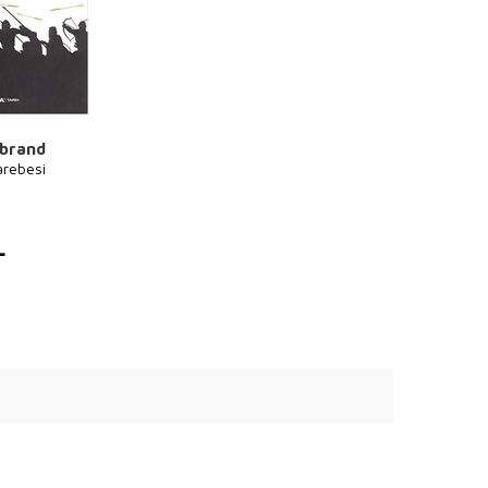
nbrand
arebesi
L