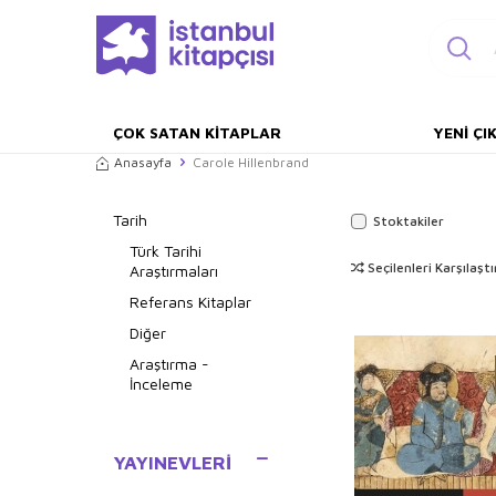
ÇOK SATAN KITAPLAR
YENI ÇI
Anasayfa
Carole Hillenbrand
Tarih
Stoktakiler
Türk Tarihi
Seçilenleri Karşılaştı
Araştırmaları
Referans Kitaplar
Diğer
Araştırma -
İnceleme
YAYINEVLERI