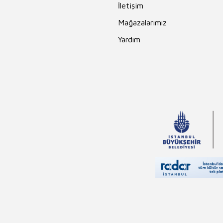
Maupassant
İletişim
Ahmet Kabaklı
Mağazalarımız
Charles Darwin
Yardım
Sara Gürbüz
Özeren
Nur Kutlu
İlker Parasız
Feridun Oral
Vehbi Vakkasoğlu
İlyas Özbay
Thomas More
Sinan Yağmur
Yusuf Tavaslı
Pierre Loti
Falih Rıfkı Atay
Aslıhan Cengiz