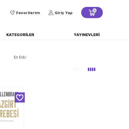
0
0
Favorilerim
Giriş Yap
KATEGORILER
YAYINEVLERI
En Eski