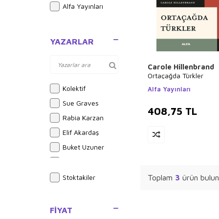
Alfa Yayınları
YAZARLAR
Carole Hillenbrand
Ortaçağda Türkler
Kolektif
Alfa Yayınları
Sue Graves
408,75
TL
Rabia Karzan
Elif Akardaş
Buket Uzuner
Emilie Beaumont
Hasan El-Benna
Stoktakiler
Toplam
3
ürün bulun
Halil İnalcık
Alphonse Daudet
FIYAT