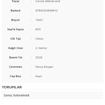
Yazar
:
Carole Hillenbrand
Barkod
:
9786253894412
Boyut
:
13x21
Sayfa Sayısı
:
400
Cilt Tipi
:
Ciltsiz
Kağıt Cinsi
:
2. Hamur
Basım Yılı
:
2026
Çevirmen
:
Yavuz Alogan
Cep Boy
:
Hayır
YORUMLAR
Sonuç bulunamadı.