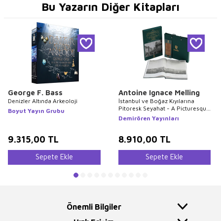
Bu Yazarın Diğer Kitapları
George F. Bass
Antoine Ignace Melling
Denizler Altında Arkeoloji
İstanbul ve Boğaz Kıyılarına
Pitoresk Seyahat - A Picturesque
Boyut Yayın Grubu
Voyage to Constantinople and the
Demirören Yayınları
Shores of the Bosphorus -
Voyage Pittoresque de
9.315,00
TL
Constantinople et des Rives du
8.910,00
TL
Bosphore
Sepete Ekle
Sepete Ekle
Önemli Bilgiler