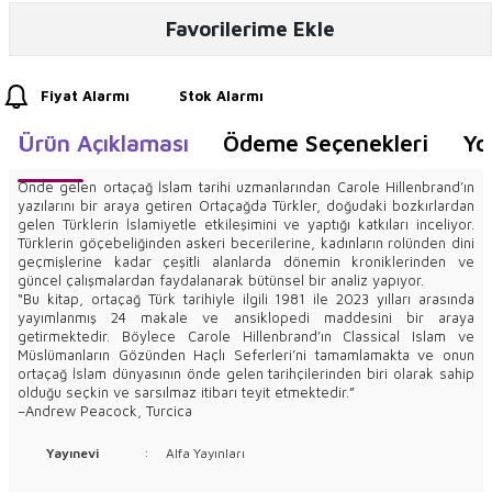
Favorilerime Ekle
Fiyat Alarmı
Stok Alarmı
Ürün Açıklaması
Ödeme Seçenekleri
Yo
Önde gelen ortaçağ İslam tarihi uzmanlarından Carole Hillenbrand’ın
yazılarını bir araya getiren Ortaçağda Türkler, doğudaki bozkırlardan
gelen Türklerin İslamiyetle etkileşimini ve yaptığı katkıları inceliyor.
Türklerin göçebeliğinden askeri becerilerine, kadınların rolünden dini
geçmişlerine kadar çeşitli alanlarda dönemin kroniklerinden ve
güncel çalışmalardan faydalanarak bütünsel bir analiz yapıyor.
“Bu kitap, ortaçağ Türk tarihiyle ilgili 1981 ile 2023 yılları arasında
yayımlanmış 24 makale ve ansiklopedi maddesini bir araya
getirmektedir. Böylece Carole Hillenbrand’ın Classical Islam ve
Müslümanların Gözünden Haçlı Seferleri’ni tamamlamakta ve onun
ortaçağ İslam dünyasının önde gelen tarihçilerinden biri olarak sahip
olduğu seçkin ve sarsılmaz itibarı teyit etmektedir.”
–Andrew Peacock, Turcica
Yayınevi
:
Alfa Yayınları