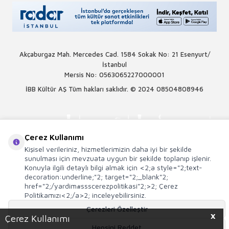
Akçaburgaz Mah. Mercedes Cad. 1584 Sokak No: 21 Esenyurt/
İstanbul
Mersis No: 0563065227000001
İBB Kültür AŞ Tüm hakları saklıdır. © 2024
08504808946
Çerez Kullanımı
Kişisel verileriniz, hizmetlerimizin daha iyi bir şekilde
sunulması için mevzuata uygun bir şekilde toplanıp işlenir.
Konuyla ilgili detaylı bilgi almak için <2;a style="2;text-
decoration:underline;"2; target="2;_blank"2;
href="2;/yardim#ssscerezpolitikasi"2;>2; Çerez
Politikamızı<2;/a>2; inceleyebilirsiniz.
Çerezleri Özelleştir
X
Çerez Kullanımı
Hepsini Reddet
T
-Soft
E-Ticaret
Sistemleriyle Hazırlanmıştır.