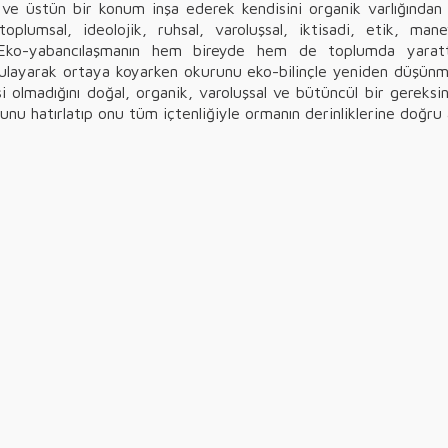
 üstün bir konum inşa ederek kendisini organik varlığından yo
lumsal, ideolojik, ruhsal, varoluşsal, iktisadi, etik, mane
 Eko-yabancılaşmanın hem bireyde hem de toplumda yaratt
orgulayarak ortaya koyarken okurunu eko-bilinçle yeniden düşü
olmadığını doğal, organik, varoluşsal ve bütüncül bir gereksi
uğunu hatırlatıp onu tüm içtenliğiyle ormanın derinliklerine doğru