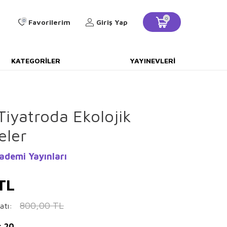
0
0
Favorilerim
Giriş Yap
KATEGORILER
YAYINEVLERI
iyatroda Ekolojik
eler
demi Yayınları
TL
800,00
TL
atı:
: 20