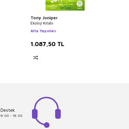
Tony Juniper
İlhan 
Ekoloji Kitabı
Tehlike
Alfa Yayınları
Birsen
1.087,50
TL
1.01
 Destek
 09:00 - 18:00