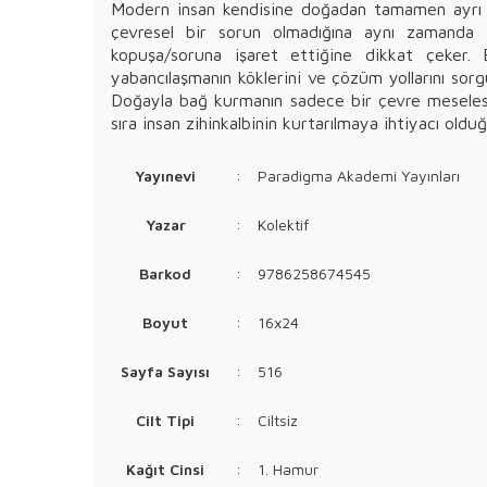
Modern insan kendisine doğadan tamamen ayrı ve
çevresel bir sorun olmadığına aynı zamanda top
kopuşa/soruna işaret ettiğine dikkat çeker.
yabancılaşmanın köklerini ve çözüm yollarını s
Doğayla bağ kurmanın sadece bir çevre meselesi 
sıra insan zihinkalbinin kurtarılmaya ihtiyacı old
Yayınevi
:
Paradigma Akademi Yayınları
Yazar
:
Kolektif
Barkod
:
9786258674545
Boyut
:
16x24
Sayfa Sayısı
:
516
Cilt Tipi
:
Ciltsiz
Kağıt Cinsi
:
1. Hamur