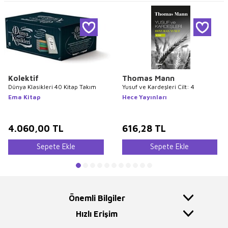
Kolektif
Thomas Mann
Dünya Klasikleri 40 Kitap Takım
Yusuf ve Kardeşleri Cilt: 4
Ema Kitap
Hece Yayınları
4.060,00
TL
616,28
TL
Sepete Ekle
Sepete Ekle
Önemli Bilgiler
Hızlı Erişim