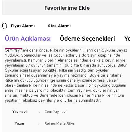
Favorilerime Ekle
Fiyat Alarmı
Stok Alarmı
Ürün Açıklaması
Ödeme Seçenekleri
Yo
Cem Yayınevi daha önce, Rilke`nin öykülerini, Tanrı`dan Öyküler,Beyaz
Mutluluk, Sonuncular ve İsa Çocuk adlarıyla dört ayrı kitap halinde
yayımlamıştı. Kâmuran Şipal`in Almanca aslından eksiksiz çevirileriyle
yayımlanan 67 öykünün tamamını, bu ciltte bir arada sunuyoruz. Bütün
Öyküler adını taşıyan bu ciltte, Rilke`nin yazdığı tüm öyküler
zamandizinsel düzenlemeyle yayıma hazırlandı. Böyle bir sıralama,
Rilke`nin öykücülüğündeki gelişimin daha iyi izlenebilmesi ve şair
olarak tanılan Rilke`nin aslında ne kadar başarılı bir öykücü olduğunun
anlaşılmasına da yardımcı olacaktır. Cem Yayınevi, öykülerinin yanı
sıra şiir, mektup ve denemelerden oluşan Rainer Maria Rilke`nin tüm
yapıtlarını eksiksiz çevirileriyle okurlarına sunmaktadır.
Yayınevi
:
Cem Yayınevi
Yazar
:
Rainer Maria Rilke