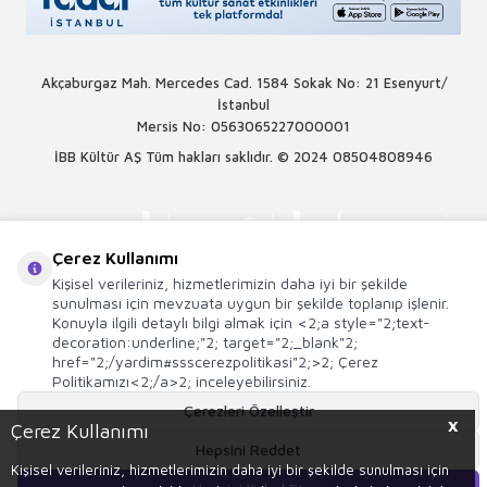
Akçaburgaz Mah. Mercedes Cad. 1584 Sokak No: 21 Esenyurt/
İstanbul
Mersis No: 0563065227000001
İBB Kültür AŞ Tüm hakları saklıdır. © 2024
08504808946
Çerez Kullanımı
Kişisel verileriniz, hizmetlerimizin daha iyi bir şekilde
sunulması için mevzuata uygun bir şekilde toplanıp işlenir.
Konuyla ilgili detaylı bilgi almak için <2;a style="2;text-
decoration:underline;"2; target="2;_blank"2;
href="2;/yardim#ssscerezpolitikasi"2;>2; Çerez
Politikamızı<2;/a>2; inceleyebilirsiniz.
Çerezleri Özelleştir
X
Çerez Kullanımı
Hepsini Reddet
T
-Soft
E-Ticaret
Sistemleriyle Hazırlanmıştır.
Kişisel verileriniz, hizmetlerimizin daha iyi bir şekilde sunulması için