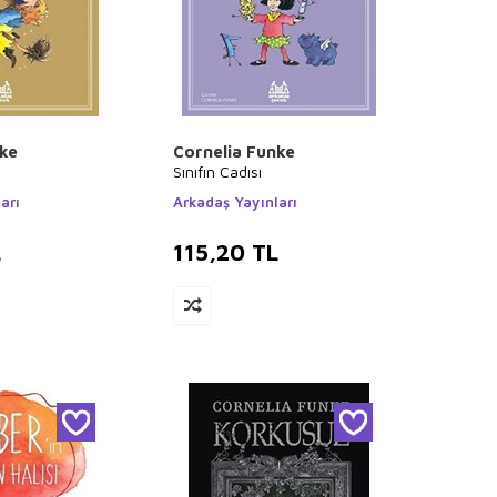
nke
Cornelia Funke
Sınıfın Cadısı
arı
Arkadaş Yayınları
L
115,20
TL