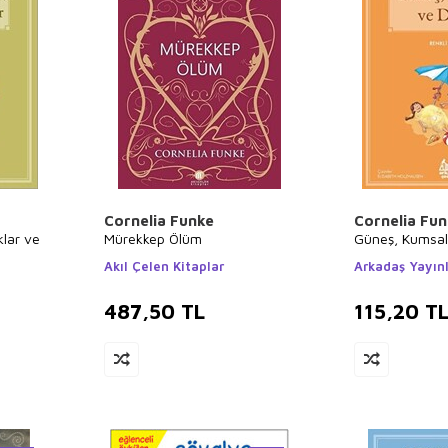
Cornelia Funke
Cornelia Fu
klar ve
Mürekkep Ölüm
Güneş, Kumsal
Akıl Çelen Kitaplar
Arkadaş Yayınl
487,50
TL
115,20
T