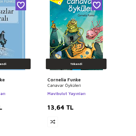
endi
Tükendi
nke
Cornelia Funke
Canavar Öyküleri
arı
Mavibulut Yayınları
L
13,64
TL