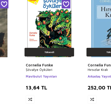
Tükendi
Tük
Cornelia Funke
Cornelia Fu
Şövalye Öyküleri
Hırsızlar Kralı
Mavibulut Yayınları
Arkadaş Yayınl
13,64
TL
252,00
T