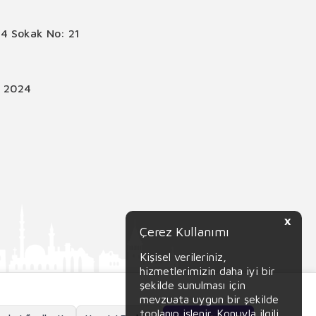
4 Sokak No: 21
© 2024
X
Çerez Kullanımı
Kişisel verileriniz,
hizmetlerimizin daha iyi bir
şekilde sunulması için
mevzuata uygun bir şekilde
toplanıp işlenir. Konuyla ilgili