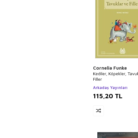
Özdemir İnce
Seyyid Ebu`l-A`la
el-Mevdudi
Hidayet Karakuş
Merve Gülcemal
Guy de
Maupassant
İhsan Süreyya
Sırma
Cornelia Funke
Mehmet Akif
Kediler, Köpekler, Tavu
Ersoy
Filler
Ahmet Ümit
Arkadaş Yayınları
115,20
TL
Ahmet Kabaklı
Edgar Rice
Burroughs
Erika Bartos
Andrew Lang