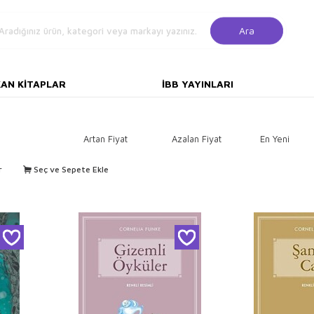
Ara
KAN KITAPLAR
İBB YAYINLARI
Artan Fiyat
Azalan Fiyat
En Yeni
r
Seç ve Sepete Ekle