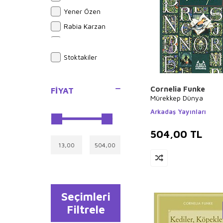
Yener Özen
Rabia Karzan
Bram Stoker
Alphonse Daudet
Stoktakiler
Sue Graves
Ayşe Kulin
Cornelia Funke
FIYAT
Mürekkep Dünya
Joseph Midthun
Arkadaş Yayınları
Yusuf Akçura
Brian Michael
504,00
TL
Bendis
İlyas Güneş
Halil İnalcık
Hasan El-Benna
Seçimleri
İlyas Özbay
Filtrele
Ali Şeriati