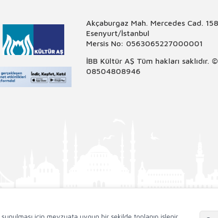
Akçaburgaz Mah. Mercedes Cad. 158
Esenyurt/İstanbul
Mersis No: 0563065227000001
İBB Kültür AŞ Tüm hakları saklıdır. 
08504808946
de sunulması için mevzuata uygun bir şekilde toplanıp işlenir.