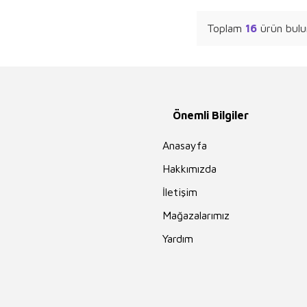
Felicity Brooks
Toplam
16
ürün bulu
Nedim Gürsel
Sami Sönmez
Emilie Beaumont
Behiç Ak
Önemli Bilgiler
Okay Tiryakioğlu
Mustafa Tatcı
Anasayfa
Ahmet Cemal
Hakkımızda
Ruhi
Mustafa Cankurt
İletişim
Burhan Cahit
Mağazalarımız
Morkaya
Yardım
Sun Tzu
Mustafa Necati
Bursalı
Ceren Melek