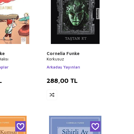
nke
Cornelia Funke
alısı
Korkusuz
aplar
Arkadaş Yayınları
L
288,00
TL