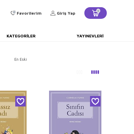
0
0
Favorilerim
Giriş Yap
KATEGORILER
YAYINEVLERI
En Eski