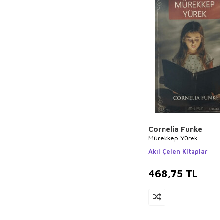
Rasim Özdenören
Hayreddin
Karaman
Charles Darwin
Nilgün Cevher
Kalburan
Falih Rıfkı Atay
Masaşi Kişimoto
Yusuf Tavaslı
Sinan Yağmur
Cornelia Funke
Rıfat Ilgaz
Mürekkep Yürek
Aslıhan Cengiz
Akıl Çelen Kitaplar
Hüseyin Nihal
468,75
TL
Atsız
Eda Bayrak
Ali Haydar Haksal
Pierre Loti