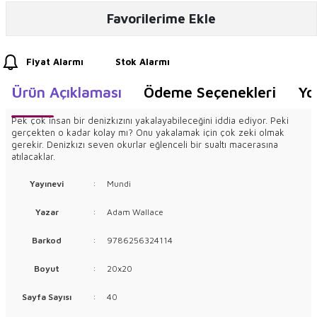
Favorilerime Ekle
Fiyat Alarmı
Stok Alarmı
Ürün Açıklaması
Ödeme Seçenekleri
Yo
Pek çok insan bir denizkızını yakalayabileceğini iddia ediyor. Peki
gerçekten o kadar kolay mı? Onu yakalamak için çok zeki olmak
gerekir. Denizkızı seven okurlar eğlenceli bir sualtı macerasına
atılacaklar.
Yayınevi
:
Mundi
Yazar
:
Adam Wallace
Barkod
:
9786256324114
Boyut
:
20x20
Sayfa Sayısı
:
40