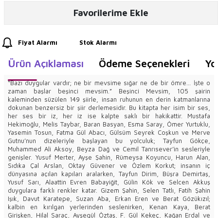
Favorilerime Ekle
Fiyat Alarmı
Stok Alarmı
Ürün Açıklaması
Ödeme Seçenekleri
Yo
“Bazı duygular vardır; ne bir mevsime sığar ne de bir ömre… İşte o
zaman başlar beşinci mevsim.” Beşinci Mevsim, 105 şairin
kaleminden süzülen 149 şiirle, insan ruhunun en derin katmanlarına
dokunan benzersiz bir şiir derlemesidir. Bu kitapta her isim bir ses,
her ses bir iz, her iz ise kalpte saklı bir hakikattir. Mustafa
Hekimoğlu, Melis Taybar, Baran Basyan, Esma Saray, Ömer Yurtuklu,
Yasemin Tosun, Fatma Gül Abacı, Gülsüm Seyrek Coşkun ve Merve
Gutnu’nun dizeleriyle başlayan bu yolculuk; Tayfun Gökçe,
Muhammed Ali Aksoy, Beyza Dağ ve Cemil Tanrısever’in sesleriyle
genişler. Yusuf Merter, Ayşe Şahin, Rümeysa Koyuncu, Harun Alan,
Sıdıka Çal Arslan, Oktay Güvener ve Özlem Korkut; insanın iç
dünyasına açılan kapıları aralarken, Tayfun Dirim, Büşra Demirtaş,
Yusuf Sarı, Alaattin Evren Babayiğit, Gülin Kök ve Selcen Akkuş
duygulara farklı renkler katar. Gizem Şahin, Selen Tatlı, Fatih Şahin
Işık, Davut Karatepe, Suzan Aba, Erkan Eren ve Berat Gözükızıl;
kalbin en kırılgan yerlerinden seslenirken, Kenan Kaya, Berat
Girişken, Hilal Saraç, Ayşegül Öztaş, F. Gül Kekeç, Kağan Erdal ve