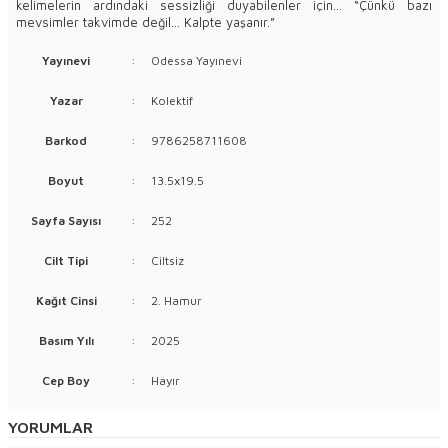
kelimelerin ardındaki sessizliği duyabilenler için… “Çünkü bazı
mevsimler takvimde değil… Kalpte yaşanır.”
Yayınevi
:
Odessa Yayınevi
Yazar
:
Kolektif
Barkod
:
9786258711608
Boyut
:
13.5x19.5
Sayfa Sayısı
:
252
Cilt Tipi
:
Ciltsiz
Kağıt Cinsi
:
2. Hamur
Basım Yılı
:
2025
Cep Boy
:
Hayır
YORUMLAR