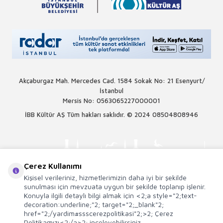
Akçaburgaz Mah. Mercedes Cad. 1584 Sokak No: 21 Esenyurt/
İstanbul
Mersis No: 0563065227000001
İBB Kültür AŞ Tüm hakları saklıdır. © 2024
08504808946
Çerez Kullanımı
Kişisel verileriniz, hizmetlerimizin daha iyi bir şekilde
sunulması için mevzuata uygun bir şekilde toplanıp işlenir.
Konuyla ilgili detaylı bilgi almak için <2;a style="2;text-
decoration:underline;"2; target="2;_blank"2;
href="2;/yardim#ssscerezpolitikasi"2;>2; Çerez
Politikamızı<2;/a>2; inceleyebilirsiniz.