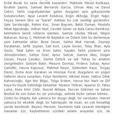
Erdal Burak bu sese derinlik kazandırır. Makbule Yüksel Kızılkaya,
İbrahim Şaşma, Samuel Bernardo Garcia, Ümran Ateş ve Davut
Çekici; farklı coğrafyalardan gelen duyguları aynı gökyüzünde
buluştururken, Ayşe Levent Kolukısa, Engin Akboğa, Engin Yağız,
Feyza Senem Ekiz ve “İşaret” mahlası bu çok sesliliği güçlendirir.
Şale Serdaroğlu, Rahmi Koç, Sinan Bayram, Betül Duman, Mustafa
Nihat Ağacıkoğlu, Volkan Yeşil, Cevdet Güner ve Ajda Cansu Kemiksiz;
kelimelere kendi ruhlarını işlerken, Gamze Uludaş Yüksel, Nilgün
Babacan, Nuray Ç, Mehmet Ali Baytekin ve Özlem Deli bu derlemeye
yeni katmanlar ekler. Buse Sever, Selma Atuk Harnak, Zeynep
Karataman, Şefik Şoplan, Sait Kurt, Leyla Güven, Tülay İlhan, Ayla
Güçlü, Talat Şahin ve Ersin Şahin; hayatın farklı yüzlerini şiire
dönüştürürken, Safiye Özel, Aynur Selçuk, Gamze Ateş, Doğan
Çeçen, Feyza Çanakçı, Damla Öztürk ve Işık Tokay bu anlatımı
zenginleştirir. Gülsüm Babir, Mesure Durmaz, Firdevs Subay, Aynur
Çamdibi, Havva Kapusuz, Mahmut Noyın, Gülendam Kaya, Turgay
Deniz, Esma Acer Karakan ve Hüsniye Fural; duyguların en yoğun
hâllerini okura sunarken, Fulya Yenidemir, Hikmet Aslan, Hatice Dilek
Kahvecioğlu, Ilgın Nur Bilgiç, Tolga Erdem, Havva Nur Narlı ve Elif
Kaya bu büyük bütünlüğü tamamlar. Nisanur Yıldıran, Ayşenur Er, Fatoş
Lama, Enes Emir Çıldır, Nusret Aktepe, Nurcan Gökmen ve Şaban
Bozbal ile son bulan bu şiir yolculuğu, aslında hiçbir zaman bitmez…
Çünkü bu kitapta; Aşk yalnızca bir duygu değil, bir varoluştur. Hasret
yalnızca bir eksiklik değil, bir hatırlayıştır. Ve insan, en çok hissettiği
yerde kendisidir. Beşinci Mevsim; Sevmenin hâlâ cesaret istediğine
inananlar için, Kaybetmenin içindeki anlamı arayanlar için, Ve